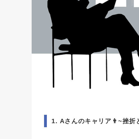
1. A
さんのキャリア
👨
~
挫折