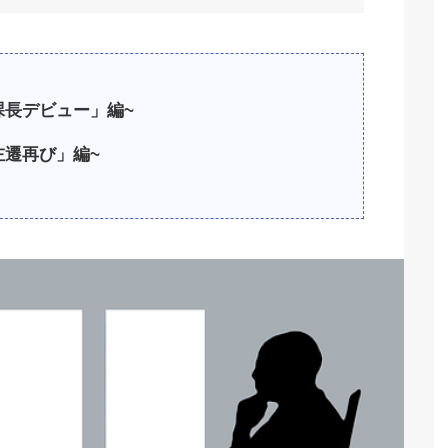
課長デビュー」編
~
左遷再び」編
~