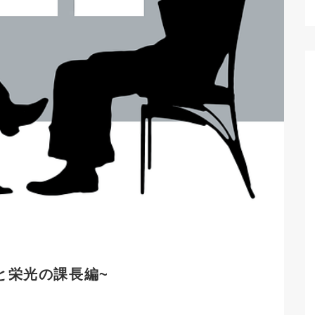
と栄光の課長編
~