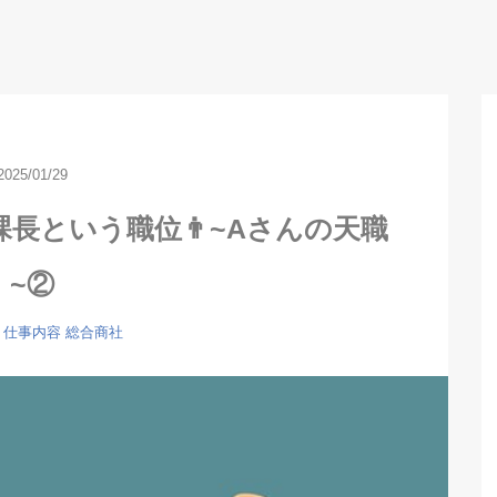
2025/01/29
長という職位👨~Aさんの天職
~②
仕事内容
総合商社