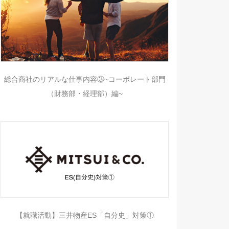
総合商社のリアルな仕事内容③~コーポレート部門
（財務部・経理部）編~
【就職活動】三井物産ES「自分史」対策①