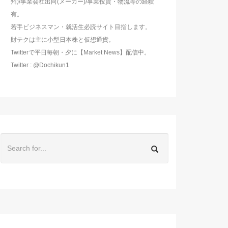
州)/事業会社出向(メーカー)/事業投資・物流等の経験
有。
若手ビジネスマン・就活生必読サイト目指します。
財テクは主に小型日本株と仮想通貨。
Twitterで平日毎朝・夕に【Market News】配信中。
Twitter : @Dochikun1