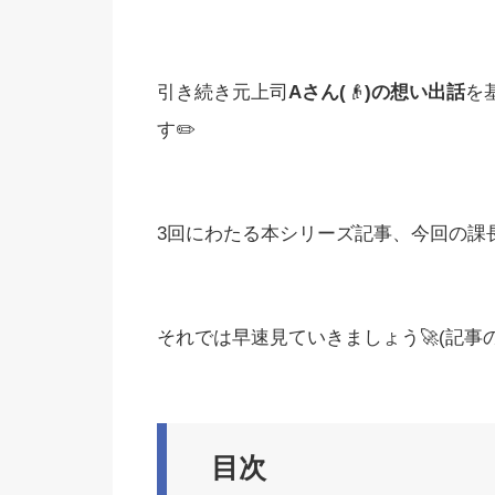
引き続き元上司
A
さん
(
👴
)
の想い出話
を
す✏️
3回にわたる本シリーズ記事、今回の課
それでは早速見ていきましょう🚀(記事の長
目次