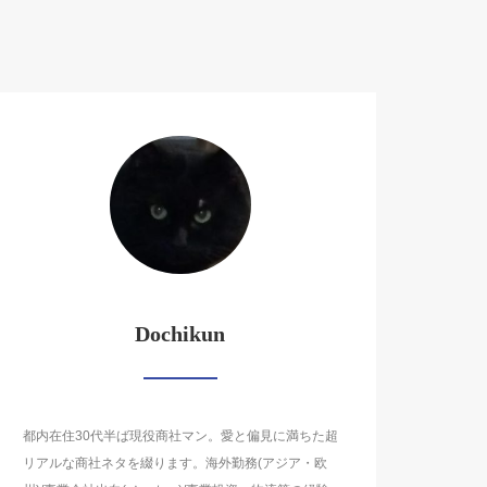
Dochikun
都内在住30代半ば現役商社マン。愛と偏見に満ちた超
リアルな商社ネタを綴ります。海外勤務(アジア・欧