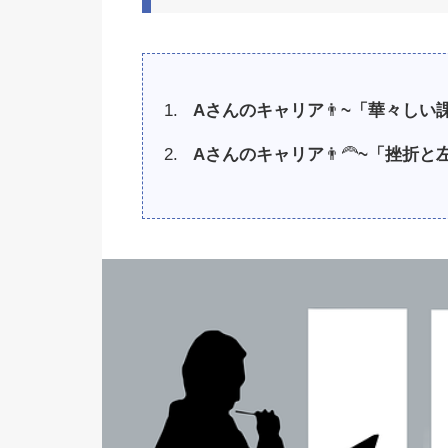
A
さんのキャリア
👨
~
「華々しい
A
さんのキャリア
👨‍🦰
~
「挫折と