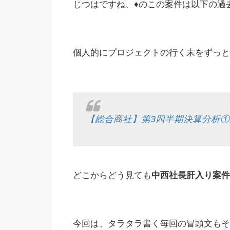
じつはですね、♦️のこの案件は以下の過
個人的にプロジェクトの行く末をずっと
【総合商社】第3四半期決算分析
どこからどう見ても
中西社長肝入り案件
今回は、タラタラ書く毎回の冒頭文もそ