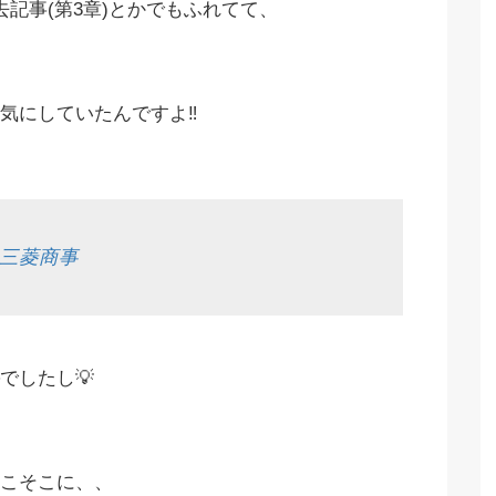
去記事(第3章)とかでもふれてて、
気にしていたんですよ‼️
①三菱商事
でしたし💡
こそこに、、