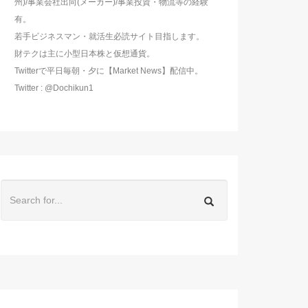
州)/事業会社出向(メーカー)/事業投資・物流等の経験
有。
若手ビジネスマン・就活生必読サイト目指します。
財テクは主に小型日本株と仮想通貨。
Twitterで平日毎朝・夕に【Market News】配信中。
Twitter : @Dochikun1