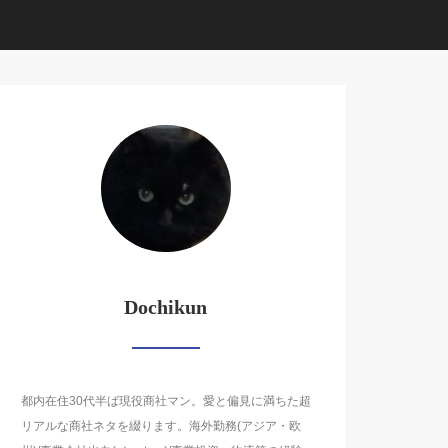
Dochikun
都内在住30代半ば現役商社マン。愛と偏見に満ちた超
リアルな商社ネタを綴ります。海外勤務(アジア・欧