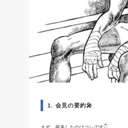
1.
会見の要約
🎤
まず、発表したのはコレです👇