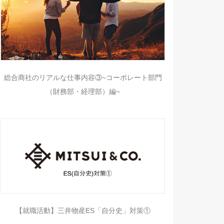
総合商社のリアルな仕事内容③~コーポレート部門
（財務部・経理部）編~
【就職活動】三井物産ES「自分史」対策①