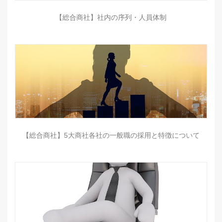
【総合商社】社内の序列・人員体制
【総合商社】5大商社各社の一般職の採用と特徴について