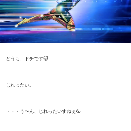
どうも、ドチです🐱
じれったい。
・・・う〜ん、じれったいすねぇ💦