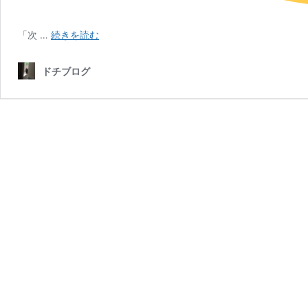
【総
「次 …
続きを読む
合
商
ドチブログ
社】
オ
タ
ク
系
社
員