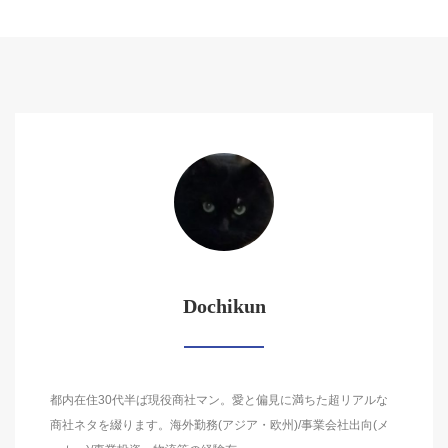
Dochikun
都内在住30代半ば現役商社マン。愛と偏見に満ちた超リアルな
商社ネタを綴ります。海外勤務(アジア・欧州)/事業会社出向(メ