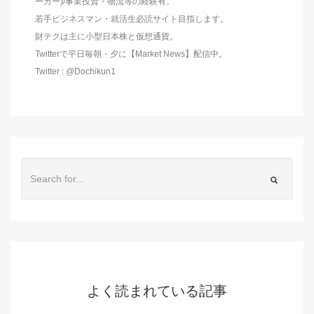
ーカー)/事業投資・物流等の経験有。
若手ビジネスマン・就活生必読サイト目指します。
財テクは主に小型日本株と仮想通貨。
Twitterで平日毎朝・夕に【Market News】配信中。
Twitter : @Dochikun1
よく読まれている記事