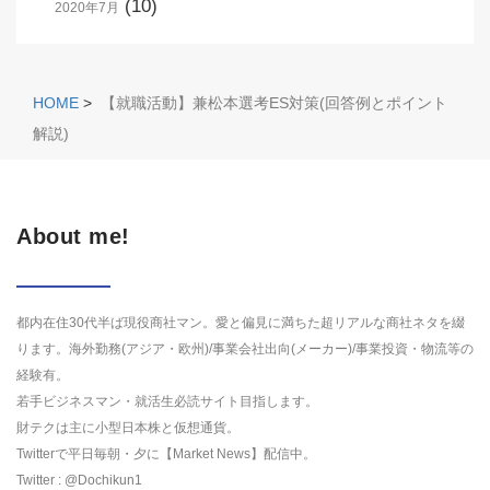
(10)
2020年7月
HOME
>
【就職活動】兼松本選考ES対策(回答例とポイント
解説)
About me!
都内在住30代半ば現役商社マン。愛と偏見に満ちた超リアルな商社ネタを綴
ります。海外勤務(アジア・欧州)/事業会社出向(メーカー)/事業投資・物流等の
経験有。
若手ビジネスマン・就活生必読サイト目指します。
財テクは主に小型日本株と仮想通貨。
Twitterで平日毎朝・夕に【Market News】配信中。
Twitter : @Dochikun1