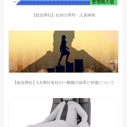
【総合商社】社内の序列・人員体制
【総合商社】5大商社各社の一般職の採用と特徴について