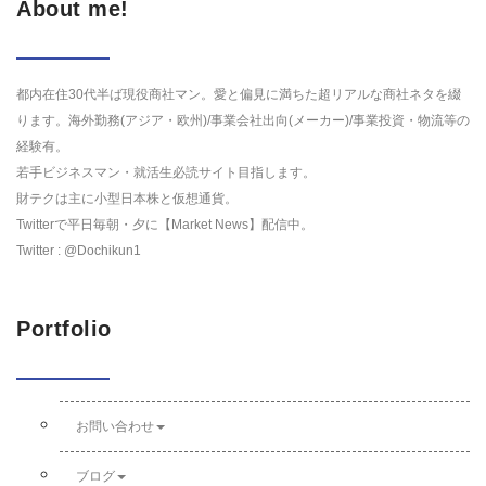
About me!
都内在住30代半ば現役商社マン。愛と偏見に満ちた超リアルな商社ネタを綴
ります。海外勤務(アジア・欧州)/事業会社出向(メーカー)/事業投資・物流等の
経験有。
若手ビジネスマン・就活生必読サイト目指します。
財テクは主に小型日本株と仮想通貨。
Twitterで平日毎朝・夕に【Market News】配信中。
Twitter : @Dochikun1
Portfolio
お問い合わせ
ブログ