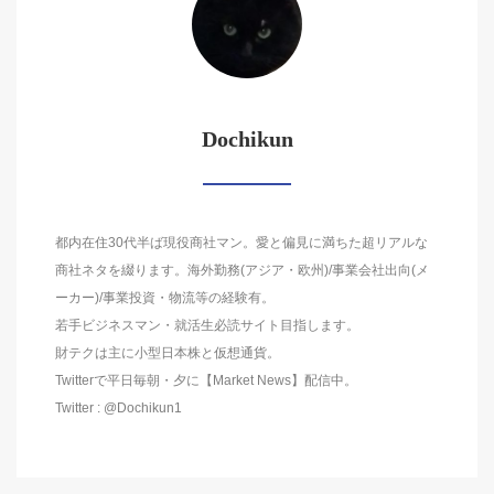
Dochikun
都内在住30代半ば現役商社マン。愛と偏見に満ちた超リアルな
商社ネタを綴ります。海外勤務(アジア・欧州)/事業会社出向(メ
ーカー)/事業投資・物流等の経験有。
若手ビジネスマン・就活生必読サイト目指します。
財テクは主に小型日本株と仮想通貨。
Twitterで平日毎朝・夕に【Market News】配信中。
Twitter : @Dochikun1