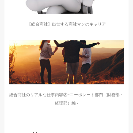
【総合商社】出世する商社マンのキャリア
総合商社のリアルな仕事内容③~コーポレート部門（財務部・
経理部）編~