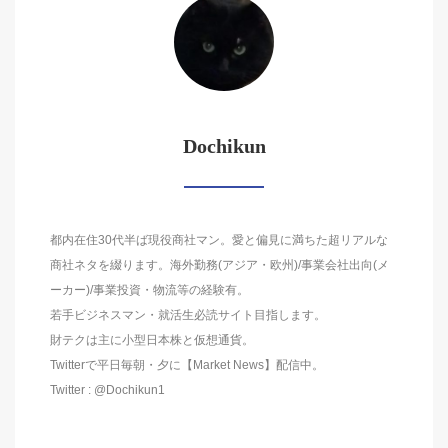
Dochikun
都内在住30代半ば現役商社マン。愛と偏見に満ちた超リアルな
商社ネタを綴ります。海外勤務(アジア・欧州)/事業会社出向(メ
ーカー)/事業投資・物流等の経験有。
若手ビジネスマン・就活生必読サイト目指します。
財テクは主に小型日本株と仮想通貨。
Twitterで平日毎朝・夕に【Market News】配信中。
Twitter : @Dochikun1