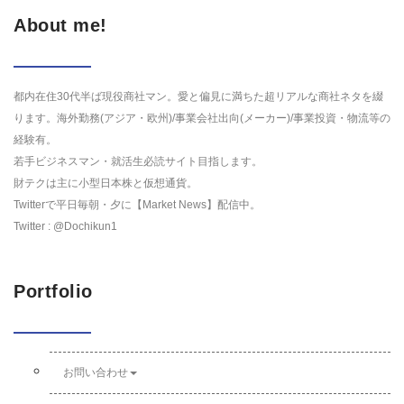
About me!
都内在住30代半ば現役商社マン。愛と偏見に満ちた超リアルな商社ネタを綴
ります。海外勤務(アジア・欧州)/事業会社出向(メーカー)/事業投資・物流等の
経験有。
若手ビジネスマン・就活生必読サイト目指します。
財テクは主に小型日本株と仮想通貨。
Twitterで平日毎朝・夕に【Market News】配信中。
Twitter : @Dochikun1
Portfolio
お問い合わせ