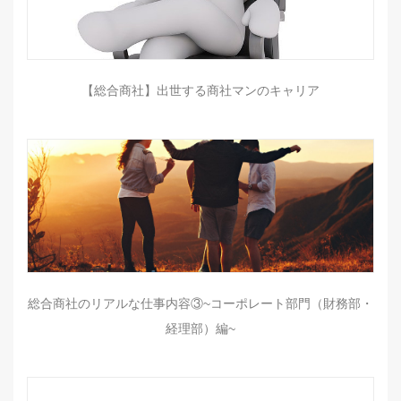
【総合商社】出世する商社マンのキャリア
総合商社のリアルな仕事内容③~コーポレート部門（財務部・
経理部）編~