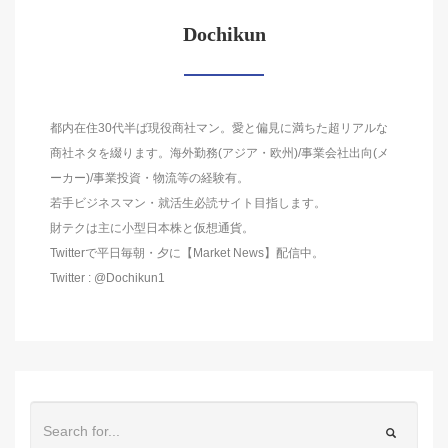
Dochikun
都内在住30代半ば現役商社マン。愛と偏見に満ちた超リアルな
商社ネタを綴ります。海外勤務(アジア・欧州)/事業会社出向(メ
ーカー)/事業投資・物流等の経験有。
若手ビジネスマン・就活生必読サイト目指します。
財テクは主に小型日本株と仮想通貨。
Twitterで平日毎朝・夕に【Market News】配信中。
Twitter : @Dochikun1