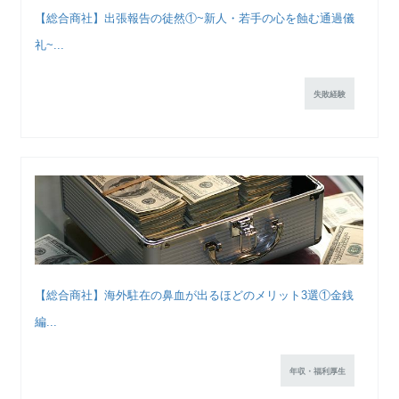
【総合商社】出張報告の徒然①~新人・若手の心を蝕む通過儀
礼~...
失敗経験
【総合商社】海外駐在の鼻血が出るほどのメリット3選①金銭
編...
年収・福利厚生