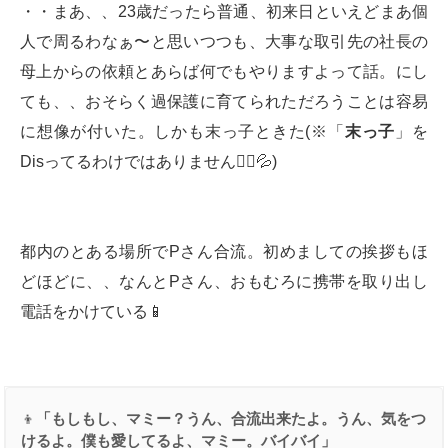
・・まあ、、23歳だったら普通、初来日といえどまあ個
人で周るわなぁ〜と思いつつも、大事な取引先の社長の
母上からの依頼とあらば何でもやりますよって話。にし
ても、、おそらく過保護に育てられただろうことは容易
に想像が付いた。しかも末っ子ときた(※「
末っ子
」を
Disってるわけではありません🙅‍♂️💦)
都内のとある場所でPさん合流。初めましての挨拶もほ
どほどに、、なんとPさん、おもむろに携帯を取り出し
電話をかけている📱
👦
「もしもし、マミー？うん、合流出来たよ。うん、気をつ
けるよ。僕も愛してるよ、マミー。バイバイ」