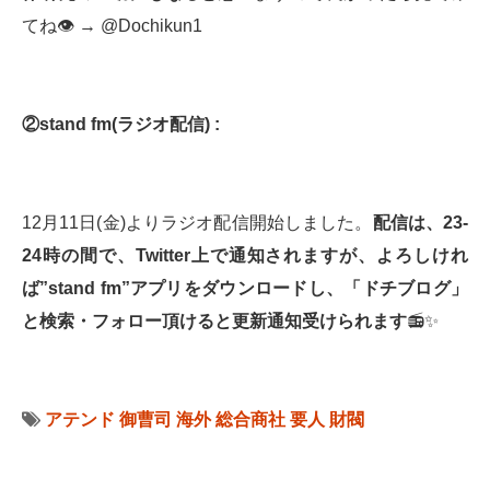
てね👁 → @Dochikun1
②
stand fm(
ラジオ配信
) :
12月11日(金)よりラジオ配信開始しました。
配信は、
23-
24
時の間で、
Twitter
上で通知されますが、よろしけれ
ば
”stand fm”
アプリをダウンロードし、「ドチブログ」
と検索・フォロー頂けると更新通知受けられます
📻✨
アテンド
御曹司
海外
総合商社
要人
財閥