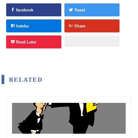
facebook
Tweet
hatebu
Share
Read Later
RELATED