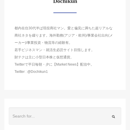
Dochikun
都内在住30代半ば現役商社マン。愛と偏見に満ちた超リアルな
商社ネタを綴ります。海外勤務(アジア・欧州)/事業会社出向(メ
ーカー)/事業投資・物流等の経験有。
若手ビジネスマン・就活生必読サイト目指します。
財テクは主に小型日本株と仮想通貨。
Twitterで平日毎朝・夕に【Market News】配信中。
Twitter : @Dochikun1