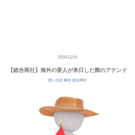
2020/12/19
【総合商社】海外の要人が来日した際のアテンド
想い出話
接待
総合商社