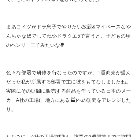
まあコイツがドラ息子でやりたい放題&マイペースなや
んちゃな奴でしてね💦ドラクエ5で言うと、子どもの頃
のヘンリー王子みたいな🤴
色々な部署で研修を行なったのですが、1番商売が盛ん
だった私が所属する部署で主に彼をもてなしましたね。
実際にその財閥に販売する商品を作っている日本のメー
カーA社の工場(←地方にある🏭)への訪問をアレンジした
り。
ちなみに、A社の工場訪問は、訪問の2週間前までに訪問