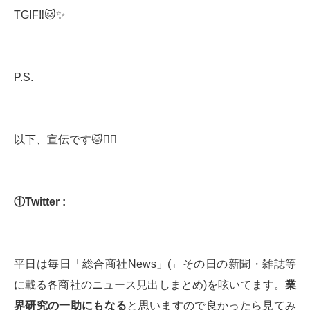
TGIF‼️🐱✨
P.S.
以下、宣伝です🐱🙇‍♂️
①
Twitter :
平日は毎日「総合商社News」(←その日の新聞・雑誌等
に載る各商社のニュース見出しまとめ)を呟いてます。
業
界研究の一助にもなる
と思いますので良かったら見てみ