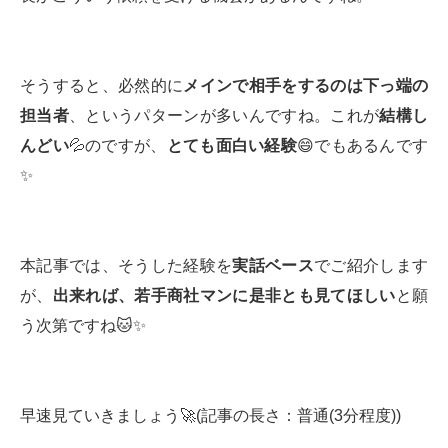
そうすると、必然的に
メインで相手をするのは下っ端の
担当者
、というパターンが多いんですね。これが
結構し
んどい
💦のですが、
とても面白い経験
😄でもあるんです
✨
本記事では、そうした経験を
実話ベース
でご紹介します
が、
出来れば、若手商社マンに是非とも見てほしい
と願
う次第ですね🐱✨
早速見ていきましょう🚀(記事の長さ：普通(3分程度))