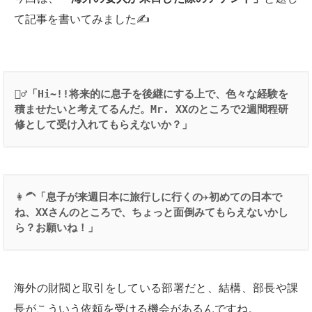
て記事を書いてみました✍️
👳‍♂️
「
Hi~!!
将来的に息子を後継にする上で、色々な経験を
積ませたいと考えてるんだ。
Mr. XX
のところで
2
週間程研
修として受け入れてもらえないか？」
👩‍🦱
「息子が来週日本に旅行しに行くの
✈️
初めての日本で
ね、
XX
さんのところで、ちょっと面倒みてもらえないかし
ら？お願いね！」
海外の財閥と取引をしている部署だと、結構、部長や課
長がこういう依頼を受ける機会があるんですね。