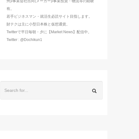
州)/事業会社出向(メーカー)/事業投資・物流等の経験
有。
若手ビジネスマン・就活生必読サイト目指します。
財テクは主に小型日本株と仮想通貨。
Twitterで平日毎朝・夕に【Market News】配信中。
Twitter : @Dochikun1