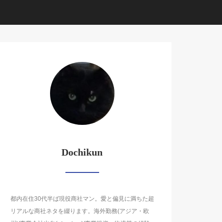
Dochikun
都内在住30代半ば現役商社マン。愛と偏見に満ちた超
リアルな商社ネタを綴ります。海外勤務(アジア・欧