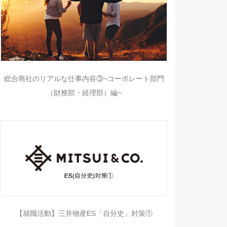
総合商社のリアルな仕事内容③~コーポレート部門
（財務部・経理部）編~
【就職活動】三井物産ES「自分史」対策①