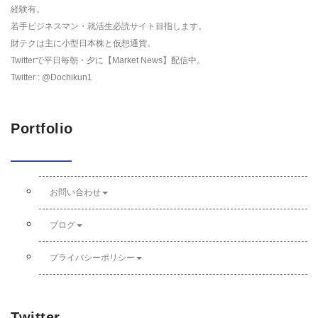
経験有。
若手ビジネスマン・就活生必読サイト目指します。
財テクは主に小型日本株と仮想通貨。
Twitterで平日毎朝・夕に【Market News】配信中。
Twitter : @Dochikun1
Portfolio
お問い合わせ
ブログ
プライバシーポリシー
Twitter