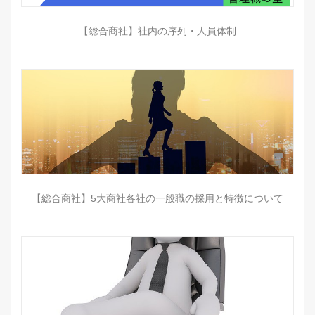
【総合商社】社内の序列・人員体制
【総合商社】5大商社各社の一般職の採用と特徴について