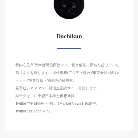
Dochikun
都内在住30代半ば現役商社マン。愛と偏見に満ちた超リアルな
商社ネタを綴ります。海外勤務(アジア・欧州)/事業会社出向(メ
ーカー)/事業投資・物流等の経験有。
若手ビジネスマン・就活生必読サイト目指します。
財テクは主に小型日本株と仮想通貨。
Twitterで平日毎朝・夕に【Market News】配信中。
Twitter : @Dochikun1