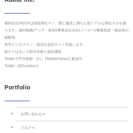
都内在住30代半ば現役商社マン。愛と偏見に満ちた超リアルな商社ネタを綴
ります。海外勤務(アジア・欧州)/事業会社出向(メーカー)/事業投資・物流等の
経験有。
若手ビジネスマン・就活生必読サイト目指します。
財テクは主に小型日本株と仮想通貨。
Twitterで平日毎朝・夕に【Market News】配信中。
Twitter : @Dochikun1
Portfolio
お問い合わせ
ブログ