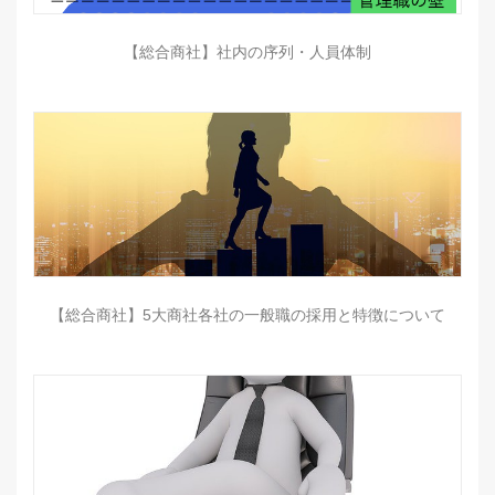
【総合商社】社内の序列・人員体制
【総合商社】5大商社各社の一般職の採用と特徴について