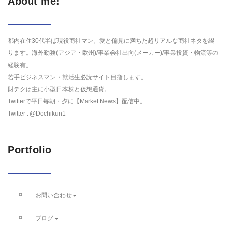
About me!
都内在住30代半ば現役商社マン。愛と偏見に満ちた超リアルな商社ネタを綴
ります。海外勤務(アジア・欧州)/事業会社出向(メーカー)/事業投資・物流等の
経験有。
若手ビジネスマン・就活生必読サイト目指します。
財テクは主に小型日本株と仮想通貨。
Twitterで平日毎朝・夕に【Market News】配信中。
Twitter : @Dochikun1
Portfolio
お問い合わせ
ブログ