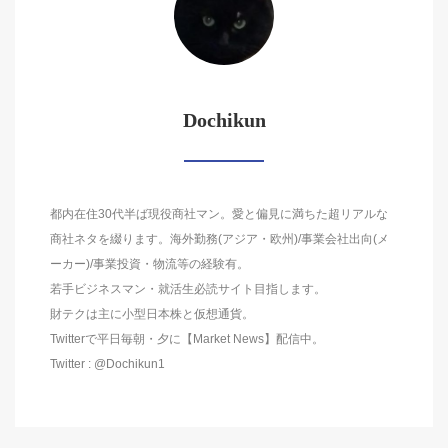
Dochikun
都内在住30代半ば現役商社マン。愛と偏見に満ちた超リアルな
商社ネタを綴ります。海外勤務(アジア・欧州)/事業会社出向(メ
ーカー)/事業投資・物流等の経験有。
若手ビジネスマン・就活生必読サイト目指します。
財テクは主に小型日本株と仮想通貨。
Twitterで平日毎朝・夕に【Market News】配信中。
Twitter : @Dochikun1