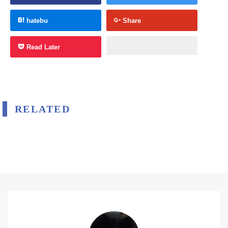
hatebu
Share
Read Later
RELATED