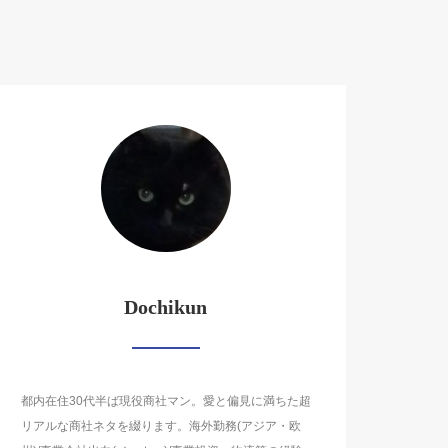
Dochikun
都内在住30代半ば現役商社マン。愛と偏見に満ちた超
リアルな商社ネタを綴ります。海外勤務(アジア・欧