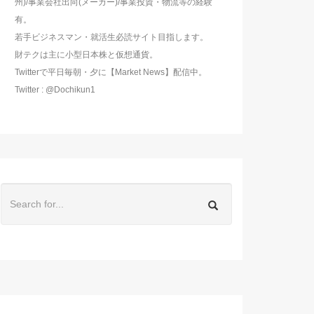
州)/事業会社出向(メーカー)/事業投資・物流等の経験
有。
若手ビジネスマン・就活生必読サイト目指します。
財テクは主に小型日本株と仮想通貨。
Twitterで平日毎朝・夕に【Market News】配信中。
Twitter : @Dochikun1