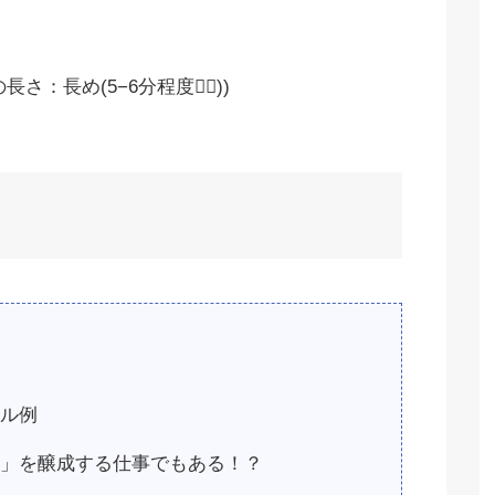
長め(5−6分程度🙇‍♂️))
ル例
」を醸成する仕事でもある！？