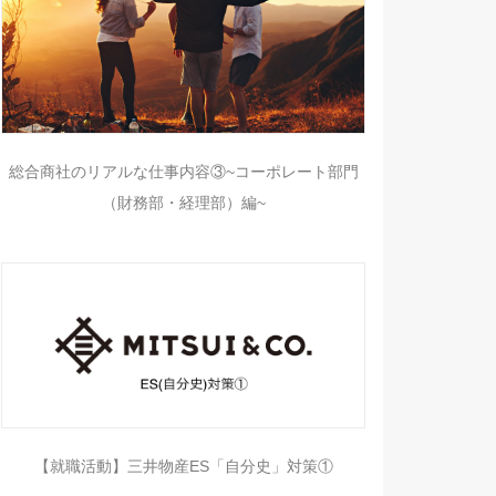
総合商社のリアルな仕事内容③~コーポレート部門
（財務部・経理部）編~
【就職活動】三井物産ES「自分史」対策①