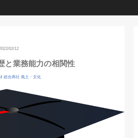
2022/02/12
歴と業務能力の相関性
材
総合商社
風土・文化