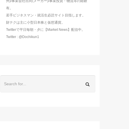
州)/事業会社出向(メーカー)/事業投資・物流等の経験
有。
若手ビジネスマン・就活生必読サイト目指します。
財テクは主に小型日本株と仮想通貨。
Twitterで平日毎朝・夕に【Market News】配信中。
Twitter : @Dochikun1