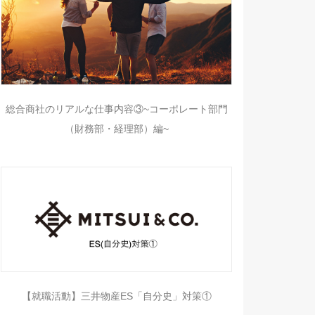
総合商社のリアルな仕事内容③~コーポレート部門
（財務部・経理部）編~
【就職活動】三井物産ES「自分史」対策①