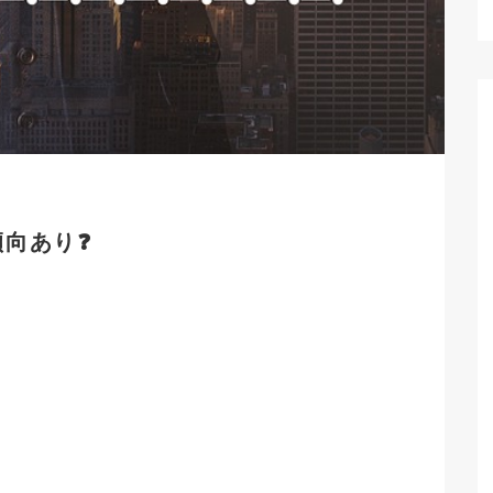
傾向あり
❓