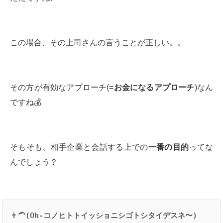
この場合、その上司さんの言うことが正しい。。
その方が有効なアプローチ(=
お金になるアプローチ
)なん
ですね💰
そもそも、相手企業と会話する上での
一番の目的
ってな
んでしょう？
👨‍🦱
(Oh-コノヒトトイッショニシゴトシタイデスネ〜)