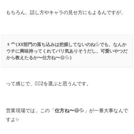
もちろん、話し方やキャラの見せ方にもよるんですが、
👨‍🦱
(XX
部門の落ち込みは把握してないのね
💦
でも、なんか
ウチに興味持ってくれてバリ気ありそうだし、可愛いやつだ
から教えたるか〜仕方ね〜
😄💦
)
って感じで、👱‍♂️2を選ぶと思うんです。
営業現場では、この「
仕方ね〜
😄💦」が一番大事なんで
すよ✨