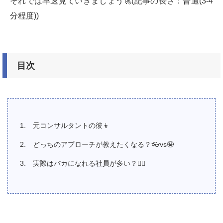
それでは早速見ていきましょう🚀(記事の長さ：普通(3-4
分程度))
目次
元コンサルタントの彼👦
どっちのアプローチが教えたくなる？👓vs🤪
実際はバカになれる社員が多い？🤦‍♀️