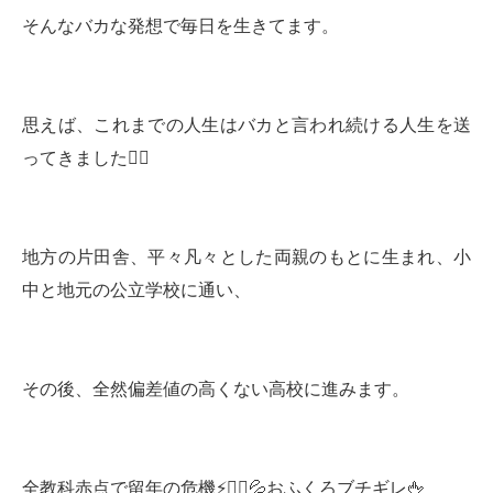
そんなバカな発想で毎日を生きてます。
思えば、これまでの人生はバカと言われ続ける人生を送
ってきました🚶‍♀️
地方の片田舎、平々凡々とした両親のもとに生まれ、小
中と地元の公立学校に通い、
その後、全然偏差値の高くない高校に進みます。
全教科赤点で留年の危機⚡️🤷‍♂️💦おふくろブチギレ🖕