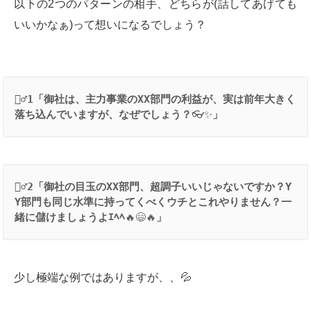
以下の2つのパターンの相手、どちらが(話してあげても
いいかなぁ)って想いになるでしょう？
👱‍♂️
1
「御社は、主力事業の
XX
部門の利益が、実は前年大きく
落ち込んでいますが、なぜでしょう？
👓✨
」
👱‍♂️
2
「御社の目玉の
XX
部門、超調子いいじゃないですか？
Y
Y
部門も同じ水準に持ってくべくウチとこれやりません？一
緒に儲けましょうよｴﾍﾍ
🔥😄🔥
」
少し極端な例ではありますが、、💦