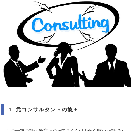
1.
元コンサルタントの彼
👦
この一連の話は他商社の同期Zくん(👱‍♂️)から聴いた話です