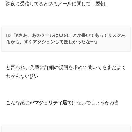
深夜に受信してるとあるメールに関して、翌朝、
👱‍♂️
「
A
さあ、あのメールは
XX
のことが書いてあってリスクあ
るから、すぐアクションしてほしかったな〜」
と言われ、先輩に詳細の説明を求めて聞いてもまだよく
わかんない👂💦
こんな感じが
マジョリティ層
ではないでしょうかね☝️