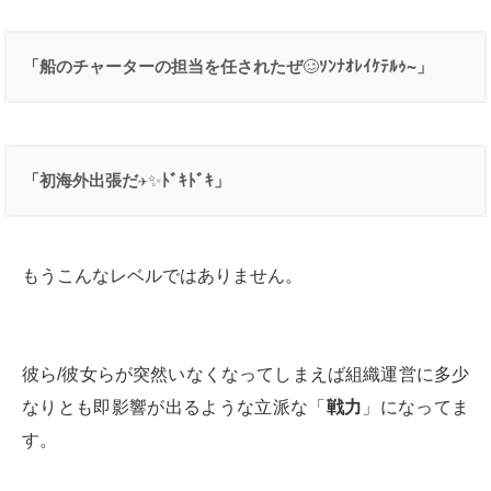
「船のチャーターの担当を任されたぜ
🥴
ｿﾝﾅｵﾚｲｹﾃﾙｩ
~
」
「初海外出張だ
✈️✨
ﾄﾞｷﾄﾞｷ」
もうこんなレベルではありません。
彼ら/彼女らが突然いなくなってしまえば組織運営に多少
なりとも即影響が出るような立派な「
戦力
」になってま
す。