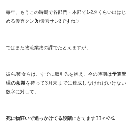
毎年、もうこの時期で各部門・本部で1-2名くらい出はじ
める優秀クン🕺/優秀サン💃ですね✨
ではまた物流業務の課でたとえますが、
彼ら/彼女らは、すでに取引先を抱え、今の時期は
予算管
理の意識
を持って3月末までに達成しなければいけない
数字に対して、
死に物狂いで追っかけてる段階
にきてます🏃‍♀️🏃💨💦