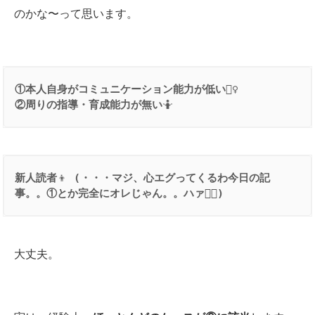
のかな〜って思います。
①本人自身がコミュニケーション能力が低い
②周りの指導・育成能力が無い
🤷
新人読者
👦
 (
・・・マジ、心エグってくるわ今日の記
事。。①とか完全にオレじゃん。。ハァ
😮‍💨
)
大丈夫。