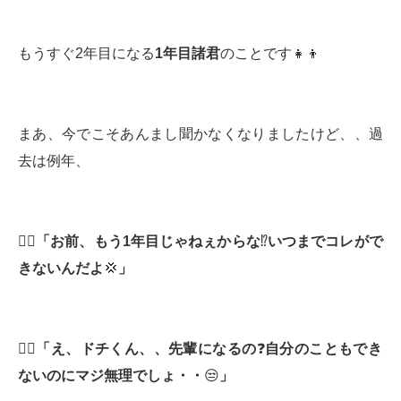
もうすぐ2年目になる
1
年目諸君
のことです👧👦
まあ、今でこそあんまし聞かなくなりましたけど、、過
去は例年、
👱‍♂️
「お前、もう
1
年目じゃねぇからな
⁉️
いつまでコレがで
きないんだよ
💢
」
👱‍♀️
「え、ドチくん、、先輩になるの
❓
自分のこともでき
ないのにマジ無理でしょ・・
😒
」