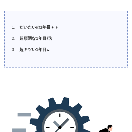
だいたいの
1
年目
👧👦
超順調な
1
年目
💃🕺
超キツい
1
年目
🚼