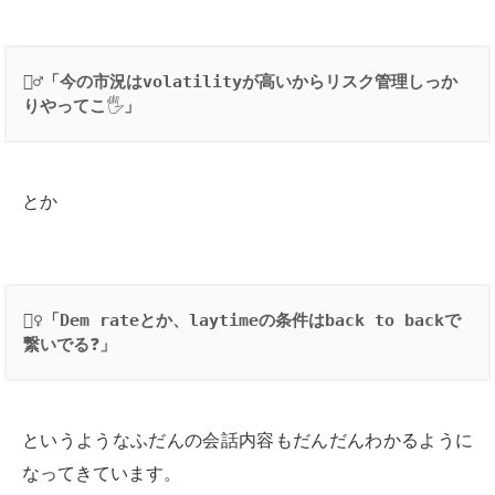
👱‍♂️
「今の市況は
volatility
が高いからリスク管理しっか
りやってこ
🖐
」
とか
👱‍♀️
「
Dem rate
とか、
laytime
の条件は
back to back
で
繋いでる
❓
」
というようなふだんの会話内容もだんだんわかるように
なってきています。