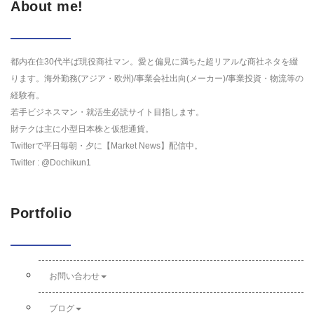
About me!
都内在住30代半ば現役商社マン。愛と偏見に満ちた超リアルな商社ネタを綴
ります。海外勤務(アジア・欧州)/事業会社出向(メーカー)/事業投資・物流等の
経験有。
若手ビジネスマン・就活生必読サイト目指します。
財テクは主に小型日本株と仮想通貨。
Twitterで平日毎朝・夕に【Market News】配信中。
Twitter : @Dochikun1
Portfolio
お問い合わせ
ブログ