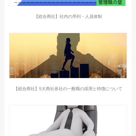
【総合商社】社内の序列・人員体制
【総合商社】5大商社各社の一般職の採用と特徴について