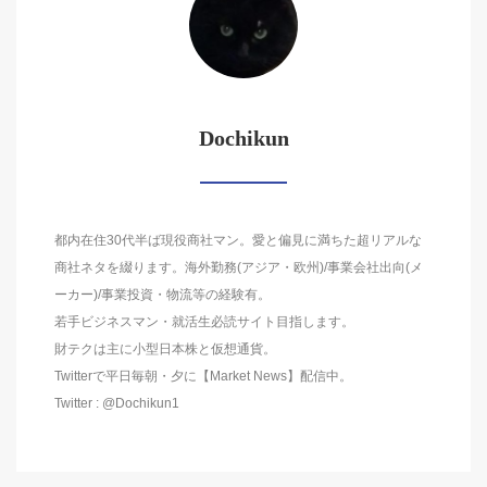
Dochikun
都内在住30代半ば現役商社マン。愛と偏見に満ちた超リアルな
商社ネタを綴ります。海外勤務(アジア・欧州)/事業会社出向(メ
ーカー)/事業投資・物流等の経験有。
若手ビジネスマン・就活生必読サイト目指します。
財テクは主に小型日本株と仮想通貨。
Twitterで平日毎朝・夕に【Market News】配信中。
Twitter : @Dochikun1