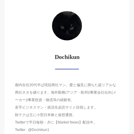
Dochikun
都内在住30代半ば現役商社マン。愛と偏見に満ちた超リアルな
商社ネタを綴ります。海外勤務(アジア・欧州)/事業会社出向(メ
ーカー)/事業投資・物流等の経験有。
若手ビジネスマン・就活生必読サイト目指します。
財テクは主に小型日本株と仮想通貨。
Twitterで平日毎朝・夕に【Market News】配信中。
Twitter : @Dochikun1