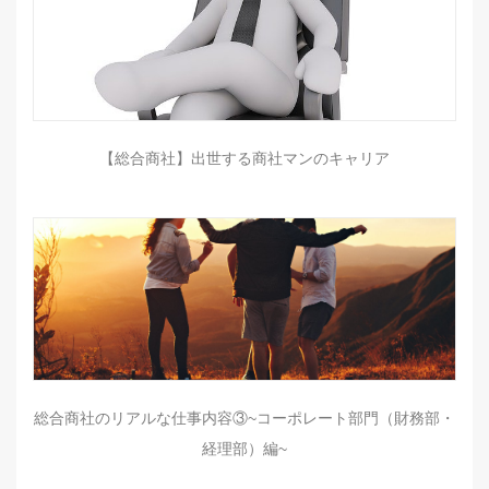
【総合商社】出世する商社マンのキャリア
総合商社のリアルな仕事内容③~コーポレート部門（財務部・
経理部）編~