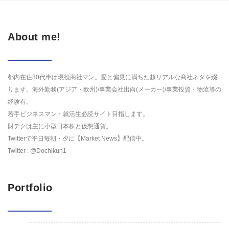
About me!
都内在住30代半ば現役商社マン。愛と偏見に満ちた超リアルな商社ネタを綴
ります。海外勤務(アジア・欧州)/事業会社出向(メーカー)/事業投資・物流等の
経験有。
若手ビジネスマン・就活生必読サイト目指します。
財テクは主に小型日本株と仮想通貨。
Twitterで平日毎朝・夕に【Market News】配信中。
Twitter : @Dochikun1
Portfolio