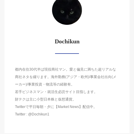
Dochikun
都内在住30代半ば現役商社マン。愛と偏見に満ちた超リアルな
商社ネタを綴ります。海外勤務(アジア・欧州)/事業会社出向(メ
ーカー)/事業投資・物流等の経験有。
若手ビジネスマン・就活生必読サイト目指します。
財テクは主に小型日本株と仮想通貨。
Twitterで平日毎朝・夕に【Market News】配信中。
Twitter : @Dochikun1