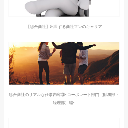
【総合商社】出世する商社マンのキャリア
総合商社のリアルな仕事内容③~コーポレート部門（財務部・
経理部）編~