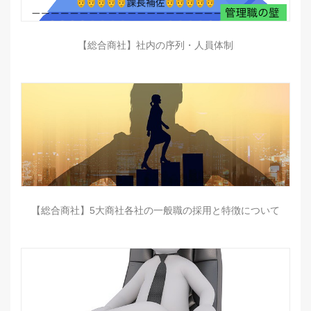
【総合商社】社内の序列・人員体制
【総合商社】5大商社各社の一般職の採用と特徴について