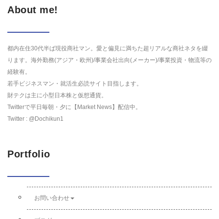
About me!
都内在住30代半ば現役商社マン。愛と偏見に満ちた超リアルな商社ネタを綴
ります。海外勤務(アジア・欧州)/事業会社出向(メーカー)/事業投資・物流等の
経験有。
若手ビジネスマン・就活生必読サイト目指します。
財テクは主に小型日本株と仮想通貨。
Twitterで平日毎朝・夕に【Market News】配信中。
Twitter : @Dochikun1
Portfolio
お問い合わせ