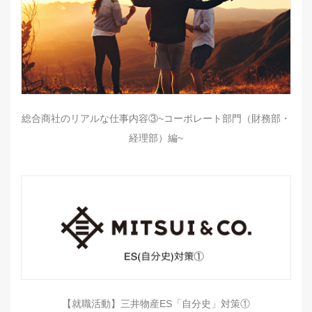
総合商社のリアルな仕事内容③~コーポレート部門（財務部・
経理部）編~
【就職活動】三井物産ES「自分史」対策①