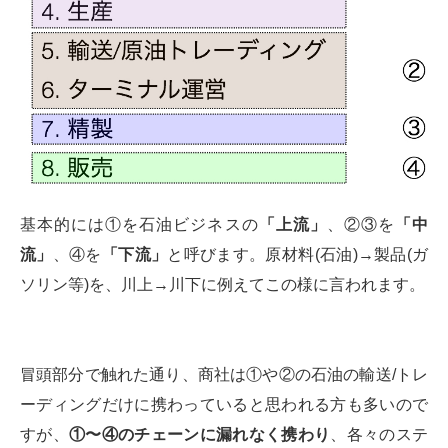
基本的には①を石油ビジネスの
「上流」
、②③を
「中
流」
、④を
「下流」
と呼びます。原材料(石油)→製品(ガ
ソリン等)を、川上→川下に例えてこの様に言われます。
冒頭部分で触れた通り、商社は①や②の石油の輸送/トレ
ーディングだけに携わっていると思われる方も多いので
すが、
①〜④のチェーンに漏れなく携わり
、各々のステ