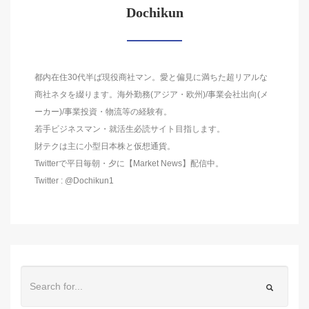
Dochikun
都内在住30代半ば現役商社マン。愛と偏見に満ちた超リアルな
商社ネタを綴ります。海外勤務(アジア・欧州)/事業会社出向(メ
ーカー)/事業投資・物流等の経験有。
若手ビジネスマン・就活生必読サイト目指します。
財テクは主に小型日本株と仮想通貨。
Twitterで平日毎朝・夕に【Market News】配信中。
Twitter : @Dochikun1