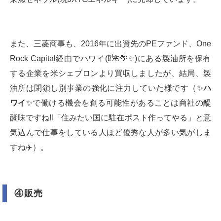
また、三菱商事も、2016年に出資先のPEファンド、One
Rock Capital経由でハワイ(⁉️🌺🌴✨)にある製油所を保有
する企業を米シェブロンより買収しましたが、結局、製
油所は閉鎖し別事業の強化に注力していた様です（✨
ハ
ワイ
✨で働ける機会を創る可能性があることは商社の醍
醐味ですね‼️「住みたい国に駐在ポスト作ってやる」と意
気込んで仕事をしている人ほど優秀な人が多い気がしま
すね✈️）。
④販売