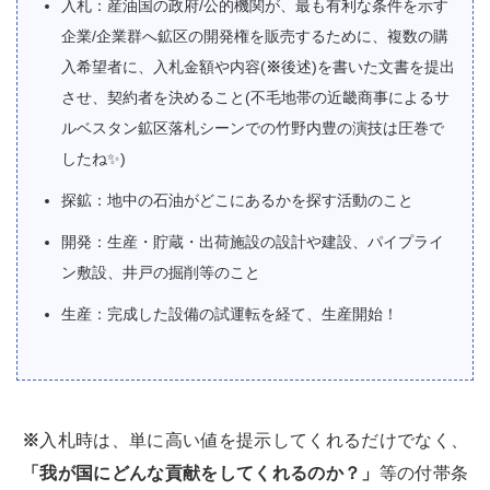
入札：産油国の政府/公的機関が、最も有利な条件を示す
企業/企業群へ鉱区の開発権を販売するために、複数の購
入希望者に、入札金額や内容(
※
後述)を書いた文書を提出
させ、契約者を決めること(不毛地帯の近畿商事によるサ
ルベスタン鉱区落札シーンでの竹野内豊の演技は圧巻で
したね✨)
探鉱：地中の石油がどこにあるかを探す活動のこと
開発：生産・貯蔵・出荷施設の設計や建設、パイプライ
ン敷設、井戸の掘削等のこと
生産：完成した設備の試運転を経て、生産開始！
※
入札時は、単に高い値を提示してくれるだけでなく、
「我が国にどんな貢献をしてくれるのか？」
等の付帯条