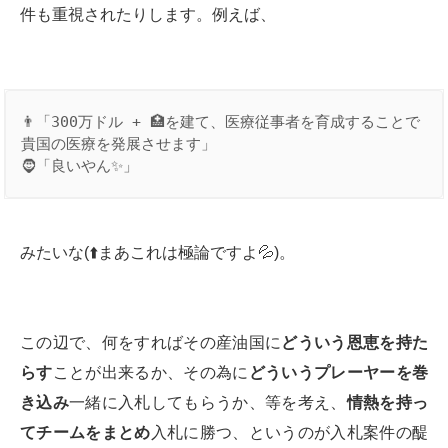
件も重視されたりします。例えば、
👨「300万ドル + 🏥を建て、医療従事者を育成することで
貴国の医療を発展させます」

🧔「良いやん✨」
みたいな(⬆️まあこれは極論ですよ💦)。
この辺で、何をすればその産油国に
どういう恩恵を持た
らす
ことが出来るか、その為に
どういうプレーヤーを巻
き込み
一緒に入札してもらうか、等を考え、
情熱を持っ
てチームをまとめ
入札に勝つ、というのが入札案件の醍