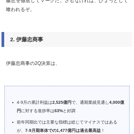
藤忠を徹底してマークだ。さもなければ、ひょっとして
喰われるぞ。
2.
伊藤忠商事
伊藤忠商事の2Q決算は、
4-9月の累計利益は
2,525億円
で、通期業績見通し
4,000億
円
に対する進捗率は
63%
と好調
前年同期比では主要な指標は総じてマイナスではある
が、
7-9月期単体での1,477億円は過去最高益
！