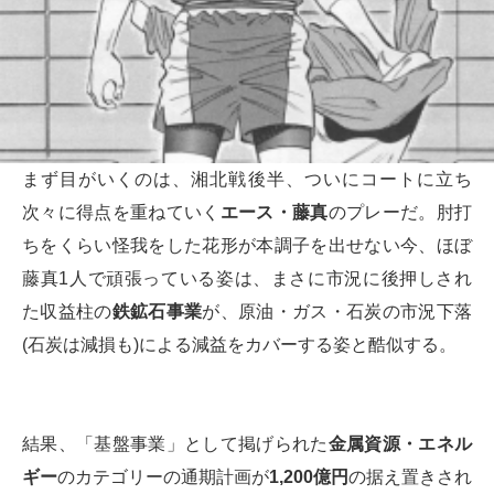
まず目がいくのは、湘北戦後半、ついにコートに立ち
次々に得点を重ねていく
エース・藤真
のプレーだ。肘打
ちをくらい怪我をした花形が本調子を出せない今、ほぼ
藤真1人で頑張っている姿は、まさに市況に後押しされ
た収益柱の
鉄鉱石事業
が、原油・ガス・石炭の市況下落
(石炭は減損も)による減益をカバーする姿と酷似する。
結果、「基盤事業」として掲げられた
金属資源・エネル
ギー
のカテゴリーの通期計画が
1,200億円
の据え置きされ