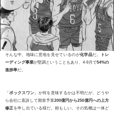
そんな中、地味に意地を見せているのが
化学品
だ。
トレ
ーディング事業
が堅調ということもあり、4-9月で
54%の
進捗率
だ。
「
ボックスワン
」が何を意味するかは不明だが、どうや
ら会社に直訴して期首予算
200億円から250億円への上方
修正
を申し出ている様だ。頼もしい。その気概は一体ど