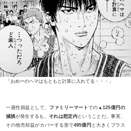
「おめーのヘマはもともと計算に入れてる・・・」
一過性損益として、
ファミリーマート
での
▲125億円の
減損
が発生するも、
それは想定内
ということだ。事実、
その他売却益がカバーする形で
495億円
と大きくプラス