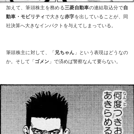
加えて、筆頭株主を務める
三菱自動車
の連結取込分で
自
動車・モビリティ
で大きな
赤字
を出していることが、同
社決算へ大きなインパクトを与えてしまっている。
筆頭株主に対して、「
兄ちゃん
」という表現はどうなの
か。そして「
ゴメン
」で済めば警察なんて要らない。