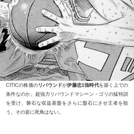
CITICの株価の
リバウンド
が
伊藤忠1強時代
を築く上での
条件なのか。超強力リバウンドマシーン・ゴリの猛特訓
を受け、磐石な収益基盤をさらに盤石にさせ王者を狙
う。その姿に死角はない。