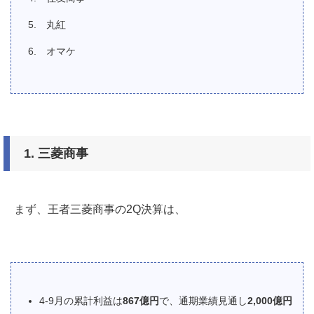
丸紅
オマケ
1.
三菱商事
まず、王者三菱商事の2Q決算は、
4-9月の累計利益は
867億円
で、通期業績見通し
2,000億円