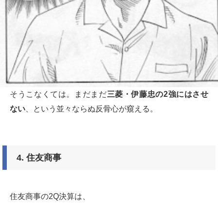
そうこなくては。まだまだ
三菱・伊藤忠の
2
強にはさせ
ない
、という並々ならぬ反骨心が窺える。
4.
住友商事
住友商事の2Q決算は、