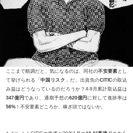
ここまで順調だと、気になるのは、同社の
不安要素
とし
て挙げられる「
中国リスク
」だ。出資先の
CITIC
の取込
み益はどうなっているのだろうか？4-9月累計取込益は
347億円
であり、通期予想の
620億円
に対して進捗率は
56%
！不安要素どころか、稼ぎ頭ではないか。