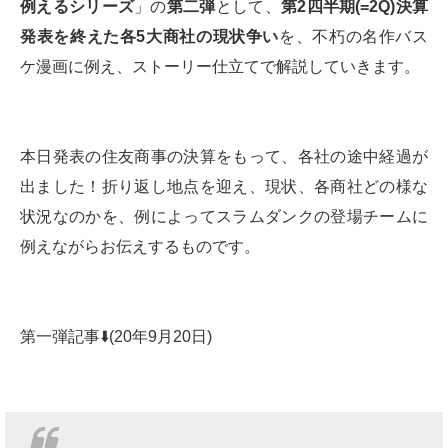
例えるシリーズ
」の
第二弾
として、
第
2
四半期
(=2Q)
決算
発表を終えた各
5
大商社の現状争い
を、不朽の名作バス
ケ漫画に例え、ストーリー仕立てで解説していきます。
本日発表の住友商事の決算をもって、各社の途中経過が
出ました！折り返し地点を迎え、現状、各商社どの様な
状況なのかを、例によってスラムダンクの登場チームに
例えながらお伝えするものです。
第一弾記事⬇️(20年9月20日)