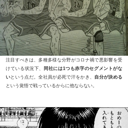
注目すべきは、多種多様な分野がコロナ禍で悪影響を受
けている状況下、
同社には
1
つも赤字のセグメントがな
い
という点だ。全社員が必死で汗をかき、
自分が決める
という覚悟で戦っているからに他ならない。