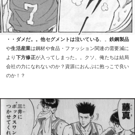
・・ダメだ。。他セグメントは泣いている
。。
鉄鋼製品
や
生活産業
は鋼材や食品・ファッション関連の需要減に
より
下方修正
が入ってしまった。。クソ、俺たちは結局
会社の力になれないのか？資源におんぶに抱っこで良い
のか！？