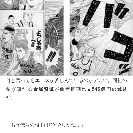
何と言っても
エース
が苦しんでいるのがデカい。同社の
稼ぎ頭たる
金属資源
が
前年同期比▲545億円の減益
だ。。
「もう俺らの相手はGAFAしかねぇ」