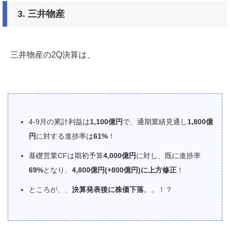
3.
三井物産
三井物産の2Q決算は、
4-9月の累計利益は
1,100億円
で、通期業績見通し
1,800億
円
に対する進捗率は
61%
！
基礎営業CFは期初予算
4,000億円
に対し、既に進捗率
69%
となり、
4,800億円(+800億円)に上方修正
！
ところが、、
決算発表後に株価下落
。。！？