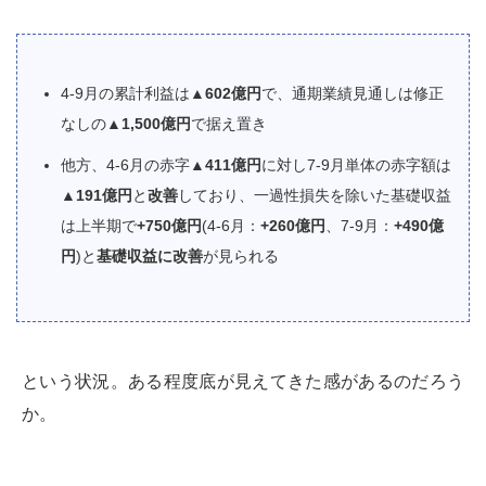
4-9月の累計利益は
▲602億円
で、通期業績見通しは修正
なしの
▲1,500億円
で据え置き
他方、4-6月の赤字
▲411億円
に対し7-9月単体の赤字額は
▲191億円
と
改善
しており、一過性損失を除いた基礎収益
は上半期で
+750億円
(4-6月：
+260億円
、7-9月：
+490億
円
)と
基礎収益に改善
が見られる
という状況。ある程度底が見えてきた感があるのだろう
か。