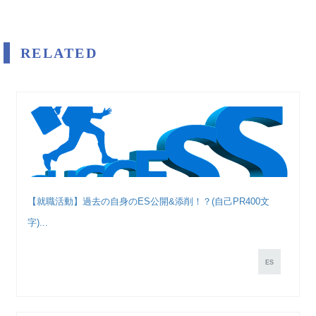
RELATED
【就職活動】過去の自身のES公開&添削！？(自己PR400文
字)...
ES