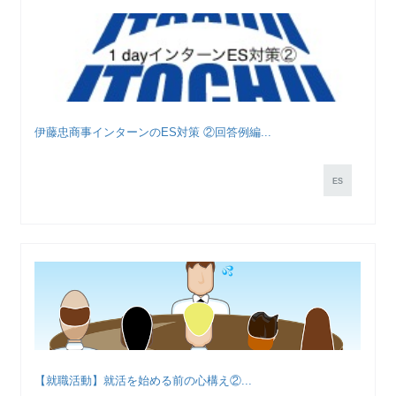
伊藤忠商事インターンのES対策 ②回答例編...
ES
【就職活動】就活を始める前の心構え②...