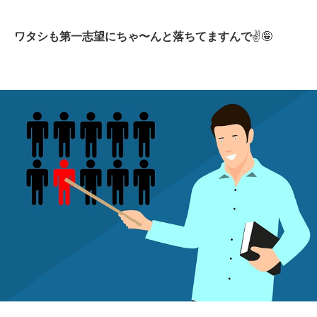
ワタシも第一志望にちゃ〜んと落ちてますんで
✌️🤪