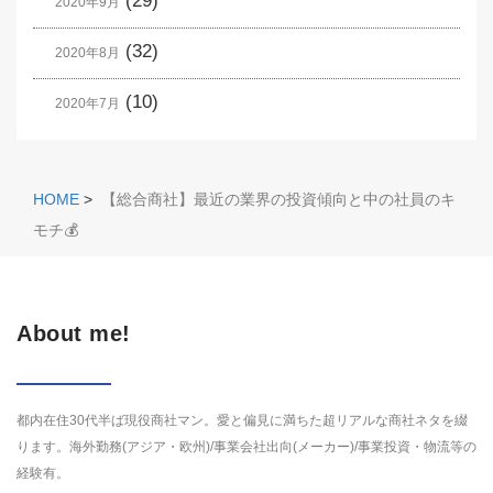
(29)
2020年9月
(32)
2020年8月
(10)
2020年7月
HOME
>
【総合商社】最近の業界の投資傾向と中の社員のキ
モチ💰
About me!
都内在住30代半ば現役商社マン。愛と偏見に満ちた超リアルな商社ネタを綴
ります。海外勤務(アジア・欧州)/事業会社出向(メーカー)/事業投資・物流等の
経験有。