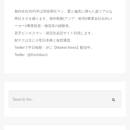
都内在住30代半ば現役商社マン。愛と偏見に満ちた超リアルな
商社ネタを綴ります。海外勤務(アジア・欧州)/事業会社出向(メ
ーカー)/事業投資・物流等の経験有。
若手ビジネスマン・就活生必読サイト目指します。
財テクは主に小型日本株と仮想通貨。
Twitterで平日毎朝・夕に【Market News】配信中。
Twitter : @Dochikun1