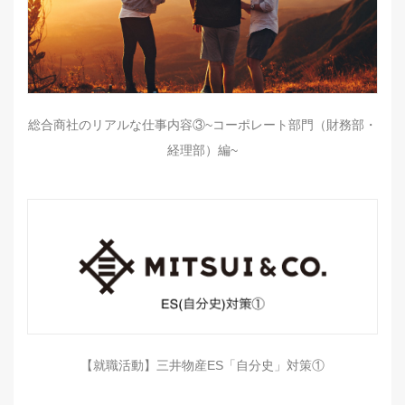
総合商社のリアルな仕事内容③~コーポレート部門（財務部・
経理部）編~
【就職活動】三井物産ES「自分史」対策①