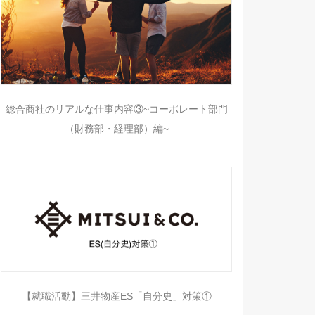
総合商社のリアルな仕事内容③~コーポレート部門
（財務部・経理部）編~
【就職活動】三井物産ES「自分史」対策①