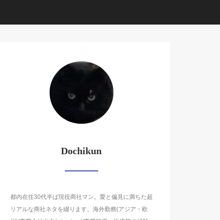
Dochikun
都内在住30代半ば現役商社マン。愛と偏見に満ちた超
リアルな商社ネタを綴ります。海外勤務(アジア・欧