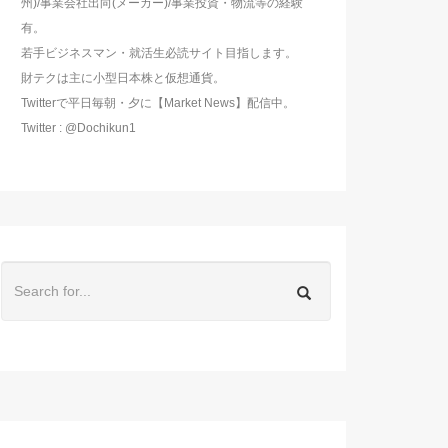
州)/事業会社出向(メーカー)/事業投資・物流等の経験
有。
若手ビジネスマン・就活生必読サイト目指します。
財テクは主に小型日本株と仮想通貨。
Twitterで平日毎朝・夕に【Market News】配信中。
Twitter : @Dochikun1