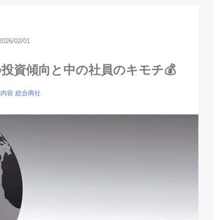
2026/02/01
投資傾向と中の社員のキモチ💰
事内容
総合商社