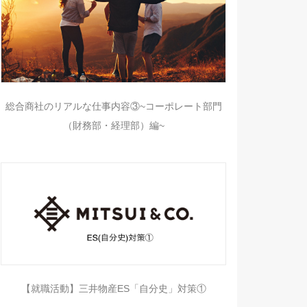
総合商社のリアルな仕事内容③~コーポレート部門
（財務部・経理部）編~
【就職活動】三井物産ES「自分史」対策①