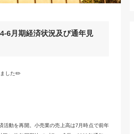
の4-6月期経済状況及び通年見
ました✏️
済活動を再開。小売業の売上高は7月時点で前年