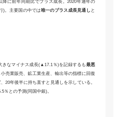
以降に前年同期比でプラス成長。2020年通年の
銀行)。主要国の中では
唯一のプラス成長見通し
と
きなマイナス成長(▲17.1％)を記録するも
最悪
・小売業販売、鉱工業生産、輸出等の指標に回復
、20年後半に持ち直すと見通しを示している。
5.5％との予測(同国中銀)。