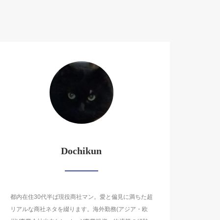
Dochikun
都内在住30代半ば現役商社マン。愛と偏見に満ちた超
リアルな商社ネタを綴ります。海外勤務(アジア・欧