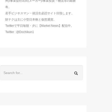
州)/事業会社出向(メーカー)/事業投資・物流等の経験
有。
若手ビジネスマン・就活生必読サイト目指します。
財テクは主に小型日本株と仮想通貨。
Twitterで平日毎朝・夕に【Market News】配信中。
Twitter : @Dochikun1