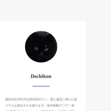
Dochikun
都内在住30代半ば現役商社マン。愛と偏見に満ちた超
リアルな商社ネタを綴ります。海外勤務(アジア・欧