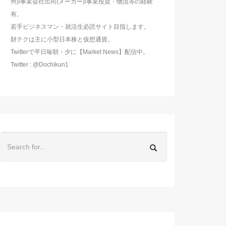
州)/事業会社出向(メーカー)/事業投資・物流等の経験
有。
若手ビジネスマン・就活生必読サイト目指します。
財テクは主に小型日本株と仮想通貨。
Twitterで平日毎朝・夕に【Market News】配信中。
Twitter : @Dochikun1