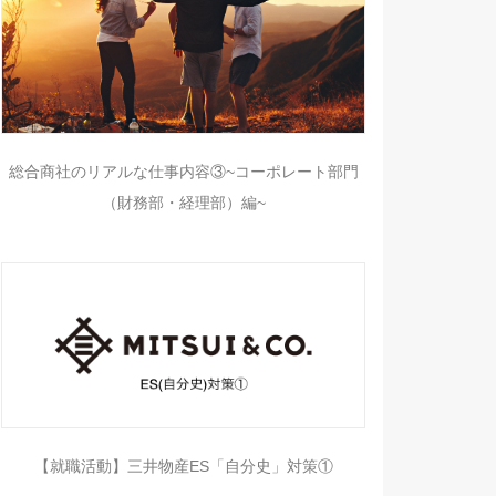
総合商社のリアルな仕事内容③~コーポレート部門
（財務部・経理部）編~
【就職活動】三井物産ES「自分史」対策①