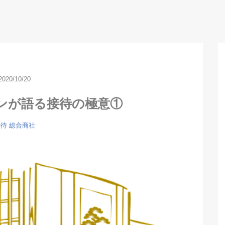
2020/10/20
ンが語る接待の極意①
接待
総合商社