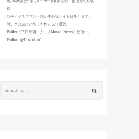
州)/事業会社出向(メーカー)/事業投資・物流等の経験
有。
若手ビジネスマン・就活生必読サイト目指します。
財テクは主に小型日本株と仮想通貨。
Twitterで平日毎朝・夕に【Market News】配信中。
Twitter : @Dochikun1