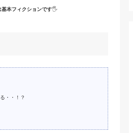
は基本フィクションです
🖐
る・・！？