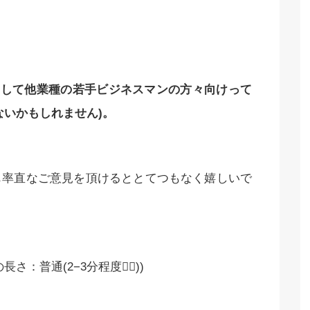
そして他業種の若手ビジネスマンの方々向けって
ないかもしれません
)
。
も率直なご意見を頂けるととてつもなく嬉しいで
普通(2−3分程度🙇‍♂️))