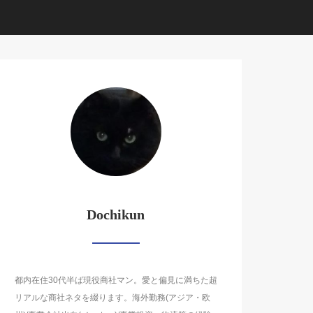
Dochikun
都内在住30代半ば現役商社マン。愛と偏見に満ちた超
リアルな商社ネタを綴ります。海外勤務(アジア・欧