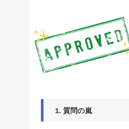
1.
質問の嵐