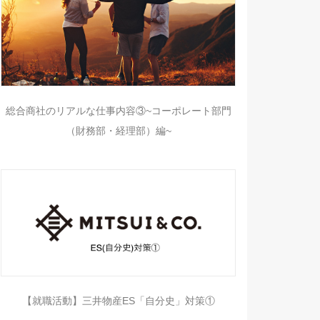
総合商社のリアルな仕事内容③~コーポレート部門
（財務部・経理部）編~
【就職活動】三井物産ES「自分史」対策①