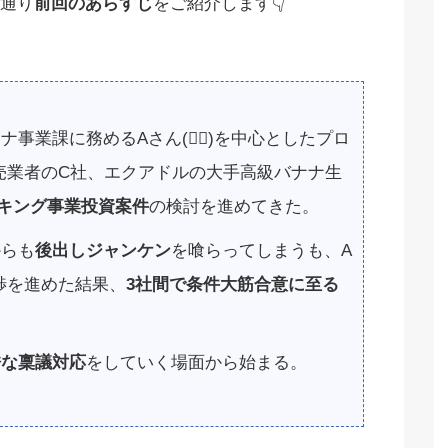
通り
前回のあらすじ
をご紹介します👇
業課に務めるAさん(👱‍♂️)を中心としたプロ
売業者のC社、エクアドルの大手高級バナナ生
キング事業投資案件
の検討を進めてきた。
からも
後出しジャンケン
を喰らってしまうも、A
渉を進めた結果、
3社間で条件大筋合意に至る
酷な稟議対応
をしていく場面から始まる。