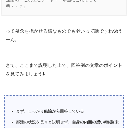
企業👓「このエピソード・・本当にこれまでで一
番・・？」
って疑念を抱かせる様なものでも弱いって話ですね🤔う
ーん。
さて、ここまで説明した上で、回答例の文章の
ポイント
を見てみましょう⬇️
まず、しっかり
結論から
回答している
部活の状況を長々と説明せず、
自身の内面の想い/特徴(未