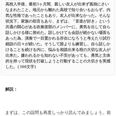
高校入学後、最初3ヶ月間、親しい友人が出来ず孤独にさい
なまれたこと。地元から離れた高校で知り合いもおらず、内
気な性格であったこともあり、友人が出来なかった。そんな
状況下、家族の助言もあり、まずは、「音楽が好き」という
共通の関心がある吹奏楽部のメンバーに、勇気を出して自ら
話しかける様に努めた。話しかけても会話が続かない場面も
あった為、演奏で一目置かれる存在になろうと考えたり試行
錯誤の日々が続いた。そうして誰よりも練習し、自ら話しか
けることを続ける内に、悩みを相談出来る程の大切な友人が
出来た。嫌われるかも知れない不安があっても、勇気と主体
的を持って現状を打破しようと行動することの大切さを実感
した。(300文字)
解説：
まずは、この設問も再度しっかり読んでみましょう。前