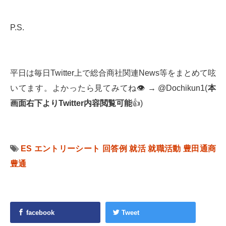
P.S.
平日は毎日Twitter上で総合商社関連News等をまとめて呟
いてます。よかったら見てみてね👁 → @Dochikun1(
本
画面右下より
Twitter
内容閲覧可能
👍)
ES
エントリーシート
回答例
就活
就職活動
豊田通商
豊通
facebook
Tweet