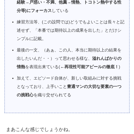
経験→戸惑い・不満、他薦→情熱、トコトン熱中する性
分等)にフォーカス
している
練習方法等、(この設問では)どうでもよいことは長々と記
述せず、「本番では期待以上の成果を出した」とだけシ
ンプルに記載。
最後の一文、（あぁ、この人、本当に期待以上の結果を
出したいんだ・・）って思わせる様な、
溢れんばかりの
情熱
を表現出来ている(←
再現性可能アピールの徹底！
)
加えて、エピソード自体が、新しい取組みに対する挑戦
となっており、上手いこと
豊通マンの大切な要素の一つ
の挑戦心
を織り交ぜられてる
まあこんな感じでしょうかね。