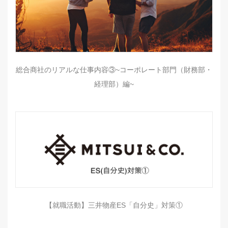
総合商社のリアルな仕事内容③~コーポレート部門（財務部・
経理部）編~
【就職活動】三井物産ES「自分史」対策①