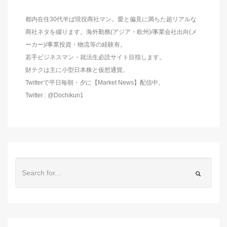
都内在住30代半ば現役商社マン。愛と偏見に満ちた超リアルな
商社ネタを綴ります。海外勤務(アジア・欧州)/事業会社出向(メ
ーカー)/事業投資・物流等の経験有。
若手ビジネスマン・就活生必読サイト目指します。
財テクは主に小型日本株と仮想通貨。
Twitterで平日毎朝・夕に【Market News】配信中。
Twitter : @Dochikun1