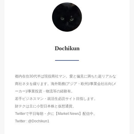
Dochikun
都内在住30代半ば現役商社マン。愛と偏見に満ちた超リアルな
商社ネタを綴ります。海外勤務(アジア・欧州)/事業会社出向(メ
ーカー)/事業投資・物流等の経験有。
若手ビジネスマン・就活生必読サイト目指します。
財テクは主に小型日本株と仮想通貨。
Twitterで平日毎朝・夕に【Market News】配信中。
Twitter : @Dochikun1