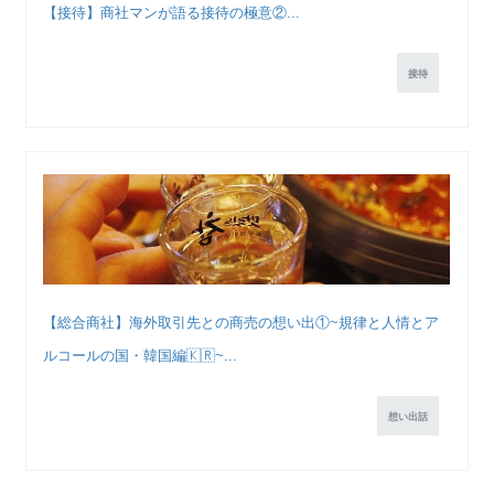
【接待】商社マンが語る接待の極意②...
接待
【総合商社】海外取引先との商売の想い出①~規律と人情とア
ルコールの国・韓国編🇰🇷~...
想い出話