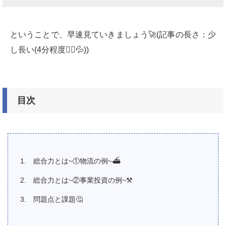
ということで、早速見ていきましょう🚀(記事の長さ：少
し長い(4分程度🙇‍♂️💦))
目次
総合力とは~①物流の例~⛴
総合力とは~②事業投資の例~⚒
問題点と課題🤔