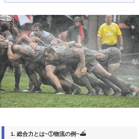
1.
総合力とは
~
①物流の例
~
⛴