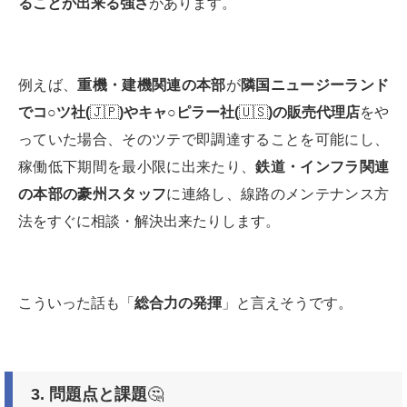
ることが出来る強さ
があります。
例えば、
重機・建機関連の本部
が
隣国ニュージーランド
でコ○ツ社(
🇯🇵
)やキャ○ピラー社(
🇺🇸
)の販売代理店
をや
っていた場合、そのツテで即調達することを可能にし、
稼働低下期間を最小限に出来たり、
鉄道・インフラ関連
の本部の豪州スタッフ
に連絡し、線路のメンテナンス方
法をすぐに相談・解決出来たりします。
こういった話も「
総合力の発揮
」と言えそうです。
3.
問題点と課題
🤔