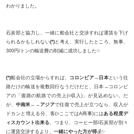
わかりました。
石炭部と協力し、一緒に船会社と交渉すれば運賃を下げ
られるかもしれない
(*)
と考え、実行したところ、無事、
300円/トンの輸送費の削減に成功しました✨
(*)
船会社の立場からすれば、
コロンビア→日本
という往
路だけの輸送を複数回行なうだけだと、日本→コロンビ
アの「復路の航路での売上(=収入)」が見込めない。だ
が、
中南米←→アジア
で往復で売上が立つなら、収入が
ドカンと増える分、客(=ここではA商事)には
ある程度デ
ィスカウント出来る
。つまり、コーヒー部/石炭部が別々
に運賃交渉するより、
一緒にやった方が得
💰✨