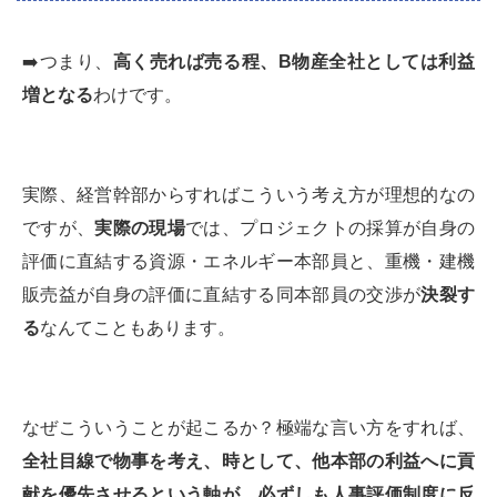
➡️つまり、
高く売れば売る程、
B
物産全社としては利益
増となる
わけです。
実際、経営幹部からすればこういう考え方が理想的なの
ですが、
実際の現場
では、プロジェクトの採算が自身の
評価に直結する資源・エネルギー本部員と、重機・建機
販売益が自身の評価に直結する同本部員の交渉が
決裂す
る
なんてこともあります。
なぜこういうことが起こるか？極端な言い方をすれば、
全社目線で物事を考え、時として、他本部の利益へに貢
献を優先させるという軸が、必ずしも人事評価制度に反