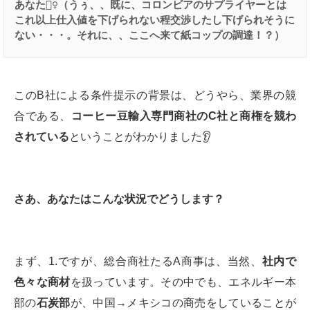
あなた
👱‍♀️
（うぅ、、既に、コロンビアのサプライヤーとは
これ以上仕入値を下げられない程交渉したし下げられそうに
ない・・・。それに、、ここへ来て紙コップの調達！？）
このB社による条件提示の背景は、どうやら、業界の競
合である、
コーヒー豆輸入専門商社の
C
社と商権を競わ
されている
ということがわかりました👂
さあ、あなたはこんな状況でどうします？
まず、1.ですが、総合商社たるA商事は、当然、
社内で
色々な商材
を扱っています。その中でも、エネルギー本
部の
石炭部
が、中国→メキシコの商売をしていることが