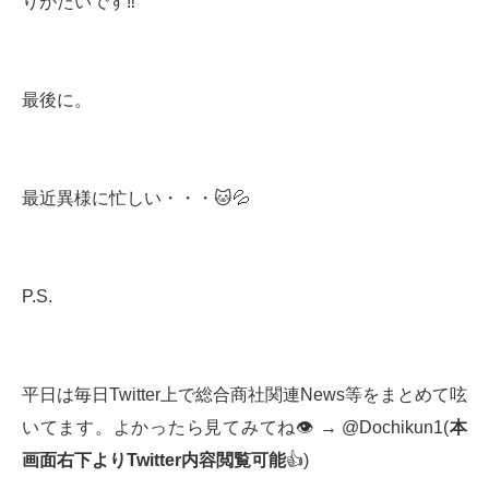
りがたいです‼️
最後に。
最近異様に忙しい・・・🐱💦
P.S.
平日は毎日Twitter上で総合商社関連News等をまとめて呟
いてます。よかったら見てみてね👁 → @Dochikun1(
本
画面右下より
Twitter
内容閲覧可能
👍)