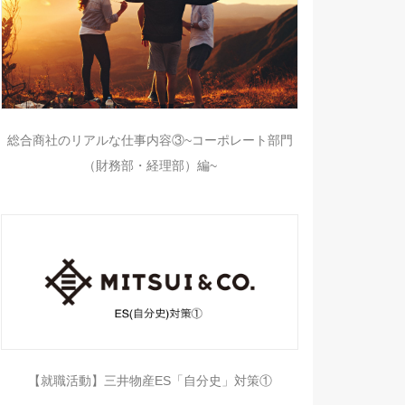
総合商社のリアルな仕事内容③~コーポレート部門
（財務部・経理部）編~
【就職活動】三井物産ES「自分史」対策①