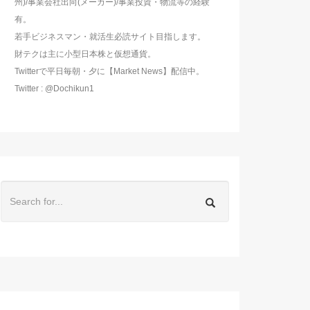
州)/事業会社出向(メーカー)/事業投資・物流等の経験
有。
若手ビジネスマン・就活生必読サイト目指します。
財テクは主に小型日本株と仮想通貨。
Twitterで平日毎朝・夕に【Market News】配信中。
Twitter : @Dochikun1