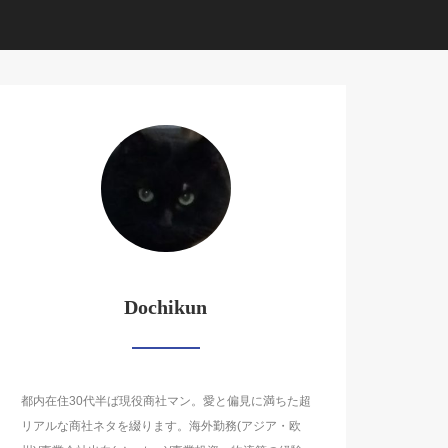
Dochikun
都内在住30代半ば現役商社マン。愛と偏見に満ちた超
リアルな商社ネタを綴ります。海外勤務(アジア・欧