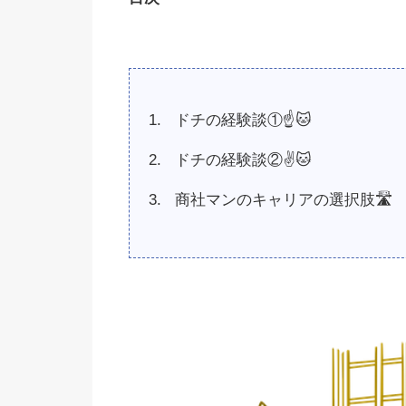
ドチの経験談①☝️🐱
ドチの経験談②✌️🐱
商社マンのキャリアの選択肢🛣