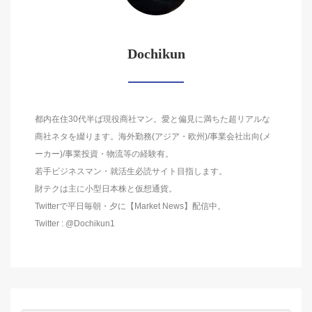
Dochikun
都内在住30代半ば現役商社マン。愛と偏見に満ちた超リアルな
商社ネタを綴ります。海外勤務(アジア・欧州)/事業会社出向(メ
ーカー)/事業投資・物流等の経験有。
若手ビジネスマン・就活生必読サイト目指します。
財テクは主に小型日本株と仮想通貨。
Twitterで平日毎朝・夕に【Market News】配信中。
Twitter : @Dochikun1