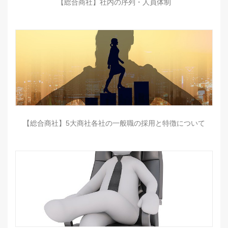
【総合商社】社内の序列・人員体制
【総合商社】5大商社各社の一般職の採用と特徴について