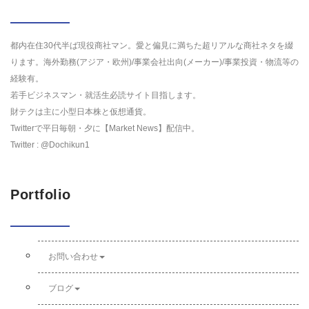
都内在住30代半ば現役商社マン。愛と偏見に満ちた超リアルな商社ネタを綴
ります。海外勤務(アジア・欧州)/事業会社出向(メーカー)/事業投資・物流等の
経験有。
若手ビジネスマン・就活生必読サイト目指します。
財テクは主に小型日本株と仮想通貨。
Twitterで平日毎朝・夕に【Market News】配信中。
Twitter : @Dochikun1
Portfolio
お問い合わせ
ブログ