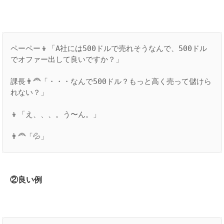
ペーペー👦「A社には500ドルで売れそうなんで、500ドル
でオファー出して良いですか？」

課長👨‍🦰「・・・なんで500ドル？もっと高く売って儲けら
れない？」

👦「え、、、。う〜ん。」

👨‍🦰「💦」
②良い例