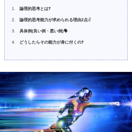
論理的思考とは
❓
論理的思考能力が求められる理由
2
点
✌️
具体例
(
良い例・悪い例
)
🗣
どうしたらその能力が身に付くの
❓