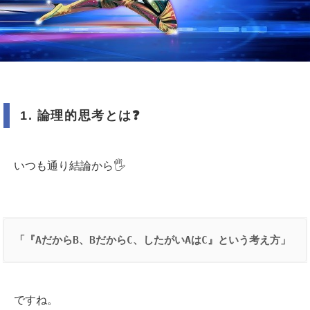
1.
論理的思考とは
❓
いつも通り結論から🖐
「『AだからB、BだからC、したがいAはC』という考え方」
ですね。