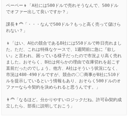
ペーペー👦「A社には500ドルで売れそうなんで、500ドル
でオファー出して良いですか？」

課長👨‍🦰「・・・なんで500ドル？もっと高く売って儲けら
れない？」

👦「はい、A社の競合であるB社には550ドルで昨日売れまし
た。ただ、これは特殊なケースで、1週間前に急に『欲し
い』と言われ、困っている様子だったので市況より高く売れ
ました。おそらく、B社は何らかの理由で在庫切れを起こす
直前だったのでしょう。他方、A社はそういう状況になく、
市況は480-490ドルですが、競合の〇〇商事がB社に510ド
ルを提示しているという情報もあり、おそらく500ドルのオ
ファーなら今契約を決められると思うんです。」

👨‍🦰「なるほど。分かりやすいロジックだね。許可👍契約成
立したら、部長に説明しておこう」