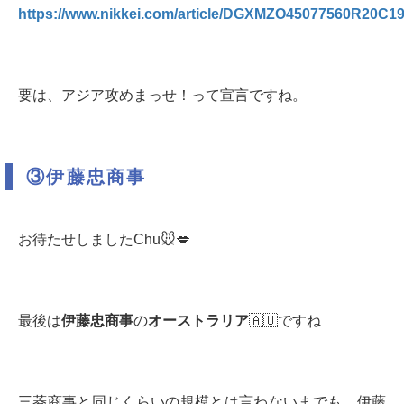
https://www.nikkei.com/article/DGXMZO45077560R20C1
要は、アジア攻めまっせ！って宣言ですね。
③伊藤忠商事
お待たせしましたChu🐭💋
最後は
伊藤忠商事
の
オーストラリア
🇦🇺ですね
三菱商事と同じくらいの規模とは言わないまでも、伊藤