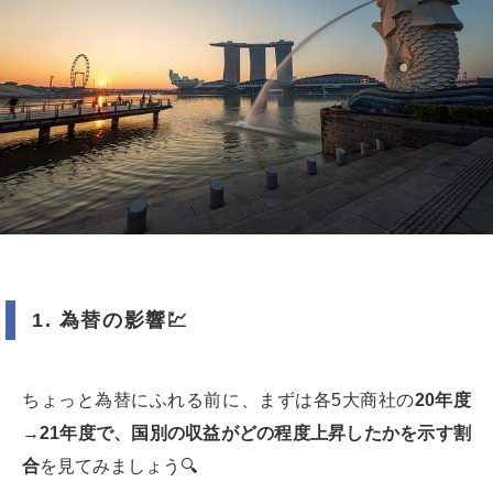
1.
為替の影響
💹
ちょっと為替にふれる前に、まずは各5大商社の
20年度
→21年度で、国別の収益がどの程度上昇したかを示す割
合
を見てみましょう🔍