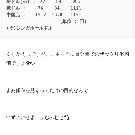
星ドル(※) ： 77    84   109%
豪ドル ：    76    84    111%
中国元 ：   15.7  18.0   115%
（単位 : 円）
(※)シンガポールドル
くりかえしですが、、本っ当に目分量での
ザックリ平均
値
ですよ👁💦
まあ傾向を見るってだけの目的なんで。
いずれにせよ、ふむふむと🤔