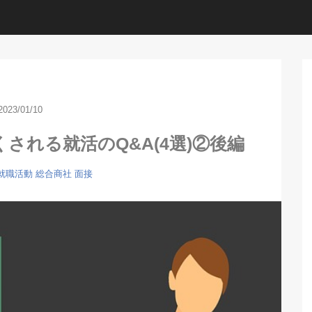
2023/01/10
される就活のQ&A(4選)②後編
就職活動
総合商社
面接