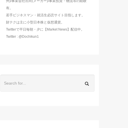
州)/事業会社出向(メーカー)/事業投資・物流等の経験
有。
若手ビジネスマン・就活生必読サイト目指します。
財テクは主に小型日本株と仮想通貨。
Twitterで平日毎朝・夕に【Market News】配信中。
Twitter : @Dochikun1