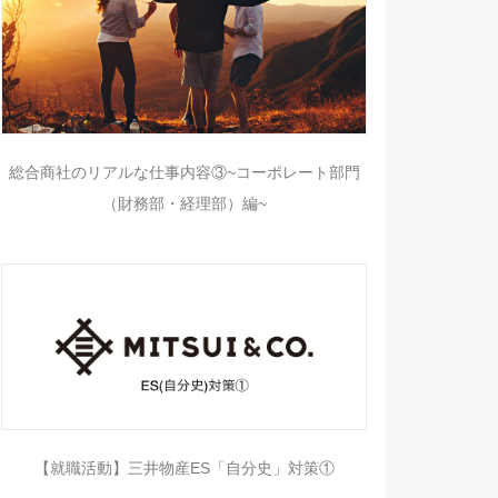
総合商社のリアルな仕事内容③~コーポレート部門
（財務部・経理部）編~
【就職活動】三井物産ES「自分史」対策①