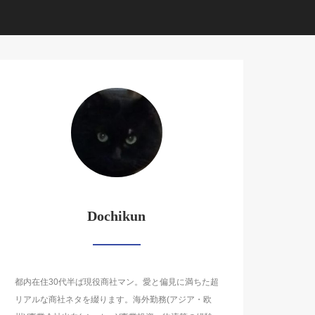
Dochikun
都内在住30代半ば現役商社マン。愛と偏見に満ちた超
リアルな商社ネタを綴ります。海外勤務(アジア・欧