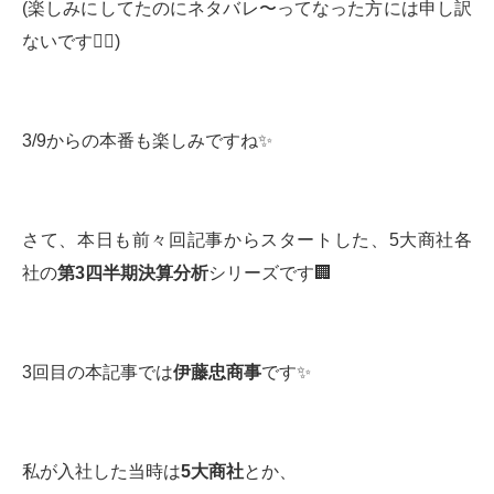
(楽しみにしてたのにネタバレ〜ってなった方には申し訳
ないです🙇‍♂️)
3/9からの本番も楽しみですね✨
さて、本日も前々回記事からスタートした、5大商社各
社の
第
3
四半期決算分析
シリーズです🏢
3回目の本記事では
伊藤忠商事
です✨
私が入社した当時は
5
大商社
とか、