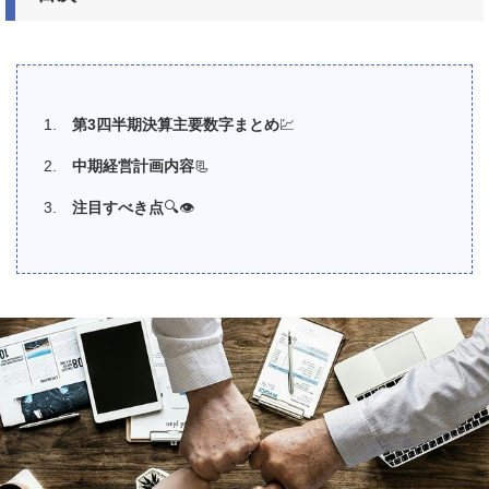
第
3
四半期決算主要数字まとめ
💹
中期経営計画内容
📃
注目すべき点
🔍👁