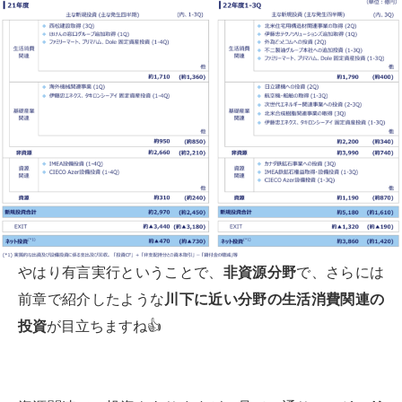
やはり有言実行ということで、
非資源分野
で、さらには
前章で紹介したような
川下に近い分野の生活消費関連の
投資
が目立ちますね👍