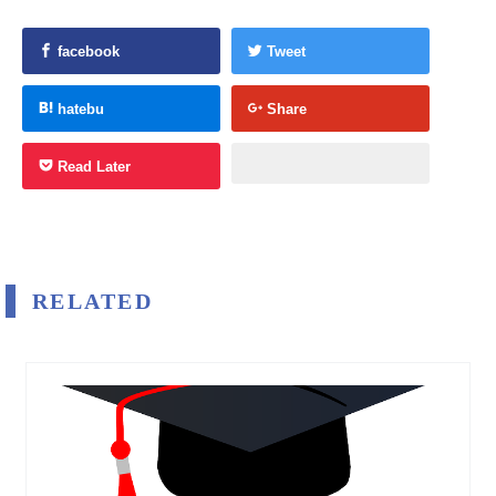
facebook
Tweet
hatebu
Share
Read Later
RELATED