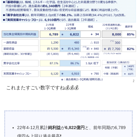
これまたすごい数字ですね💰💰💰
22年4-12月累計
純利益
が
6,822億円
と、前年同期の6,789
億円を上回り過去最高❗️