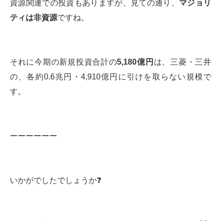
資源関連での投資もありますが、見ての通り、
マジョリ
ティは非資源
ですね。
それに今期の新規投資合計の
5,180億円
は、三菱・三井
の、各約0.6兆円・4,910億円に引けを取らない規模で
す。
ーーーーーー
いかがでしたでしょうか❓