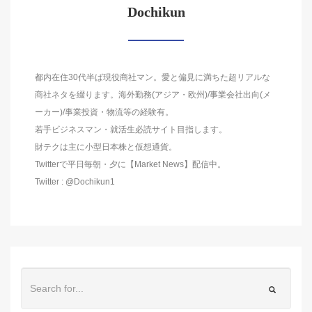
Dochikun
都内在住30代半ば現役商社マン。愛と偏見に満ちた超リアルな
商社ネタを綴ります。海外勤務(アジア・欧州)/事業会社出向(メ
ーカー)/事業投資・物流等の経験有。
若手ビジネスマン・就活生必読サイト目指します。
財テクは主に小型日本株と仮想通貨。
Twitterで平日毎朝・夕に【Market News】配信中。
Twitter : @Dochikun1