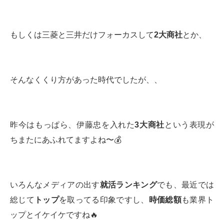
もしくは三菱と三井だけフォーカスして
2
大商社
とか、
そんなくくり方があった時代でしたが、、
昨今はもっぱら、伊藤忠を入れた
3
大商社
という表現が
ちまたにあふれてますよね〜💰
いろんなメディアの出す
就活ランキング
でも、最近では
総じて
トップ
を取ってる印象ですし、
時価総額
も業界ト
ップとイケイケですね🔥