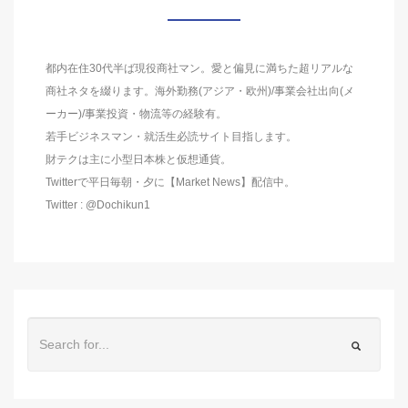
都内在住30代半ば現役商社マン。愛と偏見に満ちた超リアルな
商社ネタを綴ります。海外勤務(アジア・欧州)/事業会社出向(メ
ーカー)/事業投資・物流等の経験有。
若手ビジネスマン・就活生必読サイト目指します。
財テクは主に小型日本株と仮想通貨。
Twitterで平日毎朝・夕に【Market News】配信中。
Twitter : @Dochikun1