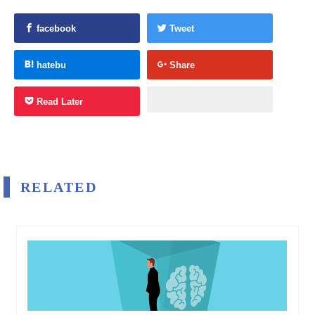
facebook
Tweet
hatebu
Share
Read Later
RELATED