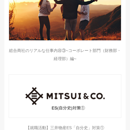
総合商社のリアルな仕事内容③~コーポレート部門（財務部・
経理部）編~
【就職活動】三井物産ES「自分史」対策①