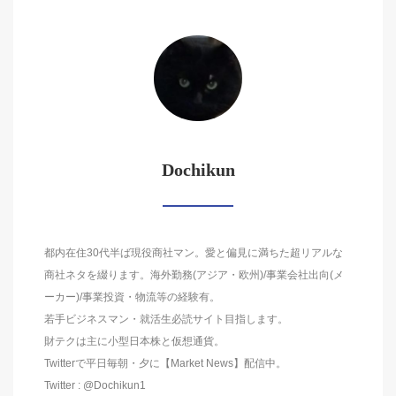
Dochikun
都内在住30代半ば現役商社マン。愛と偏見に満ちた超リアルな
商社ネタを綴ります。海外勤務(アジア・欧州)/事業会社出向(メ
ーカー)/事業投資・物流等の経験有。
若手ビジネスマン・就活生必読サイト目指します。
財テクは主に小型日本株と仮想通貨。
Twitterで平日毎朝・夕に【Market News】配信中。
Twitter : @Dochikun1