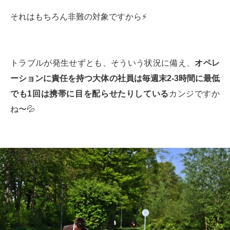
それはもちろん非難の対象ですから⚡️
トラブルが発生せずとも、そういう状況に備え、
オペレ
ーションに責任を持つ大体の社員は毎週末
2-3
時間に最低
でも
1
回は携帯に目を配らせたりしている
カンジですか
ね〜💦