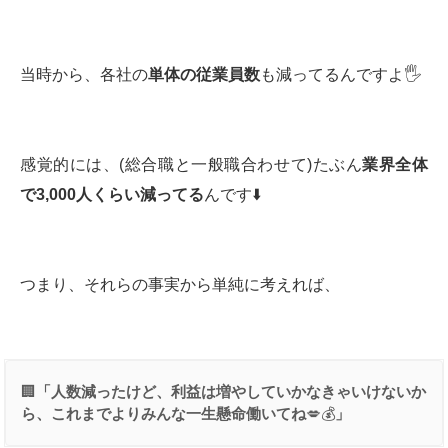
当時から、各社の
単体の従業員数
も減ってるんですよ🖐️
感覚的には、(総合職と一般職合わせて)たぶん
業界全体
で
3,000
人くらい減ってる
んです⬇️
つまり、それらの事実から単純に考えれば、
🏢
「人数減ったけど、利益は増やしていかなきゃいけないか
ら、これまでよりみんな一生懸命働いてね
💋💰
」