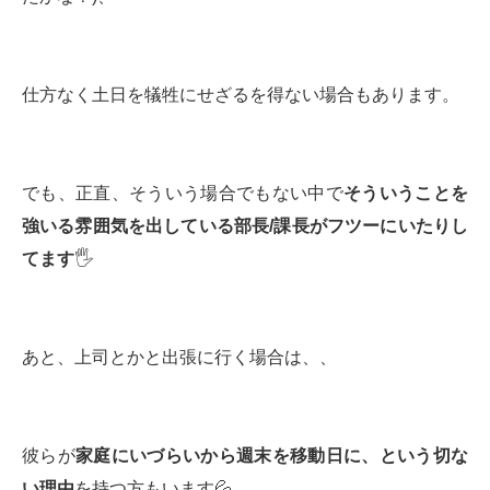
仕方なく土日を犠牲にせざるを得ない場合もあります。
でも、正直、そういう場合でもない中で
そういうことを
強いる雰囲気を出している部長
/
課長がフツーにいたりし
てます
🖐️
あと、上司とかと出張に行く場合は、、
彼らが
家庭にいづらいから週末を移動日に、という切な
い理由
を持つ方もいます💦