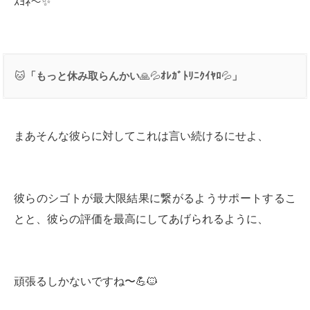
ｽﾖﾈ〜✨
🐱
「もっと休み取らんかい
🙏💦
ｵﾚｶﾞﾄﾘﾆｸｲﾔﾛ
💦
」
まあそんな彼らに対してこれは言い続けるにせよ、
彼らのシゴトが最大限結果に繋がるようサポートするこ
とと、彼らの評価を最高にしてあげられるように、
頑張るしかないですね〜💪🐱