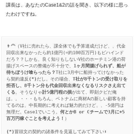
課長は、あなたのCase1&2の話を聞き、以下の様に思っ
たわけですね。
👨‍🦰（V社に売れたら、課全体でも予算達成だけど、、代金
回収出来なかったら約1億円(=約100百万円)もビハインド
だろ？？しかも、良く知りもしないV社のホーチミン港の荷
揚げスペースの整備が不十分で、
1ヶ月間揚げられず、船が
待ちぼうけ喰らったら？
T社に3月中に船持ってけなかった
ら契約違反
(*)
だし、その場合、
T社が8千トンの受け取りを
拒否し、8千トン分も代金回収出来なくなるリスクさえ出て
くる
。そうなりゃ
計5億円程の損
が出て、即刻クビだ俺
は。。・・・もちろん、ベトナムに商材Aの新しい顧客を持
てるのは、中長期的に考えれば魅力的だけど、、-5億円は
無理だ。Case1でいこう。
何とかB or Cチームで3月に+5
百万円稼ぐことを考えよう！
）

(*)
冒頭文の契約の諸条件を見返してみて下さい⬆️