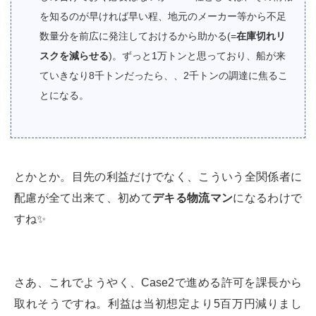
を知るのが早ければ早い程、地元のメーカー等から不足
数量分を前広に発注しておけるから助かる(=
在庫切れリ
スクを減らせる
)。ずっと1万トンと思っており、船が来
ていきなり8千トンだったら、、2千トンの調達に焦るこ
とになる。
とかとか。目先の利益だけでなく、こういう全関係者に
配慮が全て出来て、初めて
デキる物流マン
になるわけで
すね✨
さあ、これでようやく、Case2で進める許可を課長から
取れそうですね。利益は当初想定より5百万円減りまし