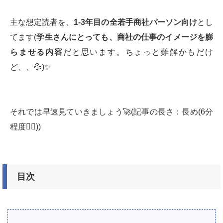
主な想定読者を、
1-3
年目の全若手商社パーソン向け
とし
てます(
学生さんにとっても、商社の仕事のイメージを膨
らませる内容
だと思います。ちょっと難解かもだけ
ど、、💦)✨
それでは早速見ていきましょう🚀(記事の長さ：長め(6分
程度🙇‍♂️))
目次