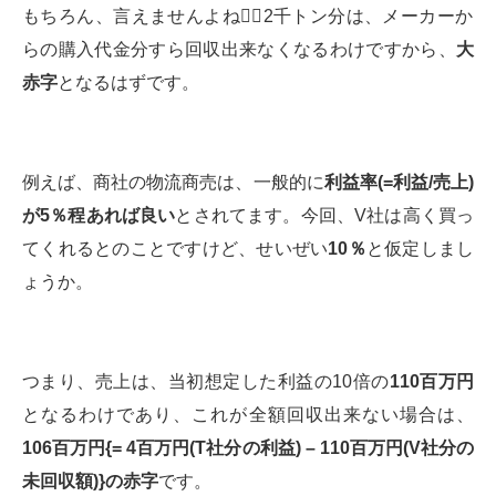
もちろん、言えませんよね🙅‍♂️2千トン分は、メーカーか
らの購入代金分すら回収出来なくなるわけですから、
大
赤字
となるはずです。
例えば、商社の物流商売は、一般的に
利益率
(=
利益
/
売上
)
が
5
％程あれば良い
とされてます。今回、V社は高く買っ
てくれるとのことですけど、せいぜい
10
％
と仮定しまし
ょうか。
つまり、売上は、当初想定した利益の10倍の
110百万円
となるわけであり、これが全額回収出来ない場合は、
106百万円{= 4百万円(T社分の利益) – 110百万円(V社分の
未回収額)}の赤字
です。