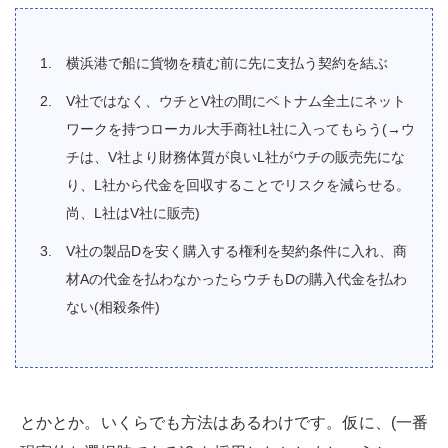
横浜港で船に貨物を積む前に先に支払う契約を結ぶ
V社ではなく、ウチとV社の間にベトナム全土にネット
ワークを持つローカル大手商社L社に入ってもらう(→ウ
チは、V社より財務体質が良いL社がウチの販売先にな
り、L社から代金を回収することでリスクを減らせる。
尚、L社はV社に販売)
V社の製品Dを安く購入する権利を契約条件に入れ、商
材Aの代金を払わなかったらウチもDの購入代金を払わ
ない(相殺条件)
とかとか。いくらでも方法はあるわけです。仮に、(一番