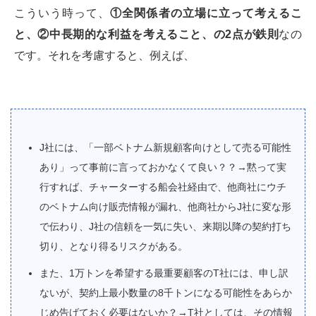
こういう時って、
①全関係者の立場に立って考えるこ
と、②中長期的な利益を考えること、の
2
点が鉄則
なの
です。それを考慮すると、例えば、
J社には、「一部ベトナム新規顧客向けとして売る可能性
あり」って事前に言っておかなくて良い？？→黙って実
行すれば、チャーターする船会社経由で、他商社にウチ
のベトナム向け販売情報が漏れ、他商社からJ社に変な形
で伝わり、J社の信頼を一気に失い、来期以降の契約打ち
切り、となり得るリスクがある。
また、1万トンを希望する最重要顧客のT社には、申し訳
ないが、契約上最小数量の8千トンになる可能性をあらか
じめ告げておく必要はないか？→T社としては、その情報