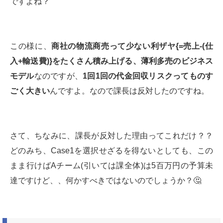
ですよね？
この様に、
商社の物流商売って少ない利ザヤ
{=
売上
-(
仕
入
+
輸送費
)}
をたくさん積み上げる、薄利多売のビジネス
モデル
なのですが、
1
回
1
回の代金回収リスクってものす
ごく大きい
んですよ。なので課長は反対したのですね。
さて、ちなみに、課長が反対した理由ってこれだけ？？
どのみち、Case1を選択せざるを得ないとしても、この
まま行けばAチーム(引いては課全体)は5百万円の予算未
達ですけど、、何かすべきではないのでしょうか？🤔