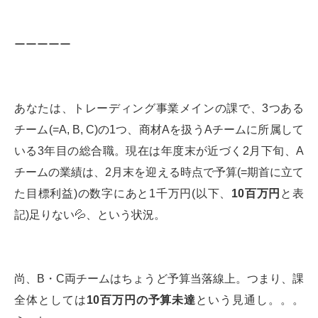
ーーーーー
あなたは、トレーディング事業メインの課で、3つある
チーム(=A, B, C)の1つ、商材Aを扱うAチームに所属して
いる3年目の総合職。現在は年度末が近づく2月下旬、A
チームの業績は、2月末を迎える時点で予算(=期首に立て
た目標利益)の数字にあと1千万円(以下、
10
百万円
と表
記)足りない💦、という状況。
尚、B・C両チームはちょうど予算当落線上。つまり、課
全体としては
10
百万円の予算未達
という見通し。。。