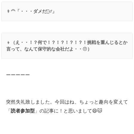
👨‍🦰
「・・・ダメだ
🙅‍♂️
」
👦
（え・・！？何で！？！？！？！？！挑戦を重んじるとか
言って、なんて保守的な会社だよ・・
😞
）
ーーーーー
突然失礼致しました。今回はね、ちょっと趣向を変えて
「
読者参加型
」の記事に！と思いまして😄🐱