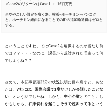
→Case2のリターンはCase1 + 10百万円
※ややこしい設定を省く為、横浜→ホーチミン→バンコク
と、ホーチミン経由になることでの船の追加輸送費はゼロと
する。
ということですね。ではCase2を選択するのが当たり前
では？？・・・なのに、課長から反対された理由って何
でしょうね？？
改めて、本記事冒頭部分の状況説明に目を戻すと、あな
たは、
V
社には、国際会議で
1
度だけしか会話したことな
い
、という話でしたね。しかも、
中小企業
とのこと。し
かもしかも、
在庫切れを起こしそうで超困ってる
という