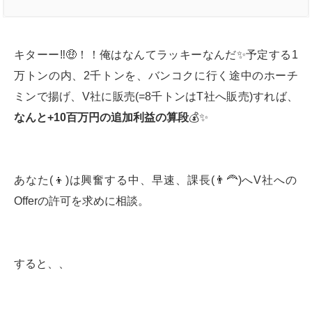
キターー‼️🤑！！俺はなんてラッキーなんだ✨予定する1
万トンの内、2千トンを、バンコクに行く途中のホーチ
ミンで揚げ、V社に販売(=8千トンはT社へ販売)すれば、
なんと
+10
百万円の追加利益の算段
💰✨
あなた(👦)は興奮する中、早速、課長(👨‍🦰)へV社への
Offerの許可を求めに相談。
すると、、