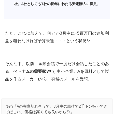
社。J社としてもT社の長年にわたる安定購入に満足。
ただ、これに加えて、何とか3月中に+5百万円の追加利
益を狙わなければ予算未達・・・という状況💦
そんな中、以前、国際会議で一度だけ会話したことのあ
る、
べトナムの需要家
V
社
(=中小企業。Aを原料として製
品を作るメーカー)から、突然のメールを受領。
👲📩「Aの在庫切れそうで、3月中の船積で
2
千トン
持ってき
てほしい。
価格は高くても良い
から💦」　