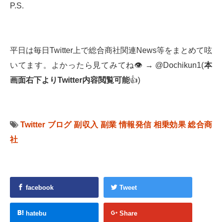
P.S.
平日は毎日Twitter上で総合商社関連News等をまとめて呟
いてます。よかったら見てみてね👁 → @Dochikun1(
本
画面右下より
Twitter
内容閲覧可能
👍)
Twitter
ブログ
副収入
副業
情報発信
相乗効果
総合商
社
facebook
Tweet
hatebu
Share