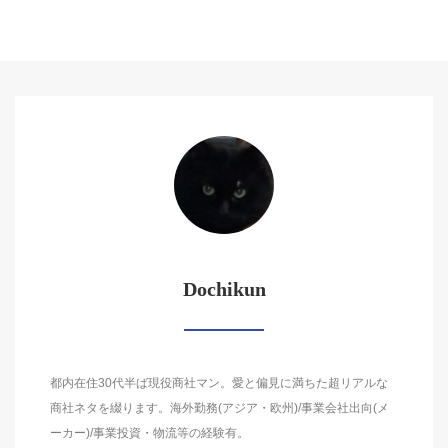
Dochikun
都内在住30代半ば現役商社マン。愛と偏見に満ちた超リアルな
商社ネタを綴ります。海外勤務(アジア・欧州)/事業会社出向(メ
ーカー)/事業投資・物流等の経験有。