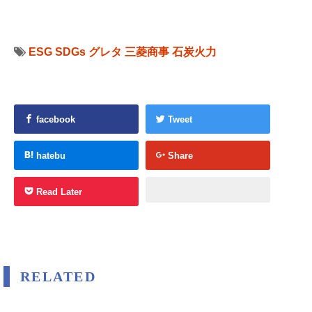
ESG
SDGs
グレタ
三菱商事
石炭火力
facebook
Tweet
hatebu
Share
Read Later
RELATED