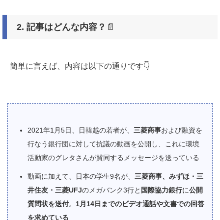
2.
記事はどんな内容？
📄
簡単に言えば、内容は以下の通りです👇
2021年1月5日、日韓越の若者が、
三菱商事
および融資を
行なう銀行団に対して抗議の動画を公開し、これに環境
活動家のグレタさんが賛同するメッセージを送っている
動画に加えて、日本の学生9名が、
三菱商事、みずほ・三
井住友・三菱UFJ
のメガバンク3行と
国際協力銀行
に
公開
質問状を送付
。
1月14日までのビデオ通話や文書での回答
を求めている