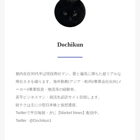
Dochikun
都内在住30代半ば現役商社マン。愛と偏見に満ちた超リアルな
商社ネタを綴ります。海外勤務(アジア・欧州)/事業会社出向(メ
ーカー)/事業投資・物流等の経験有。
若手ビジネスマン・就活生必読サイト目指します。
財テクは主に小型日本株と仮想通貨。
Twitterで平日毎朝・夕に【Market News】配信中。
Twitter : @Dochikun1