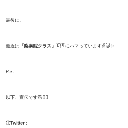
最後に。
最近は
「梨泰院クラス」
🇰🇷にハマっています✌️🐱✨
P.S.
以下、宣伝です🐱🙇‍♂️
①
Twitter :