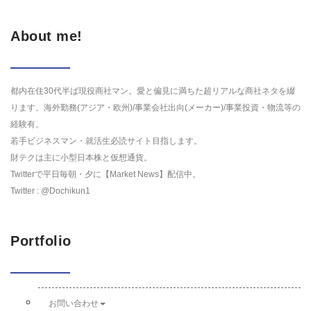
About me!
都内在住30代半ば現役商社マン。愛と偏見に満ちた超リアルな商社ネタを綴
ります。海外勤務(アジア・欧州)/事業会社出向(メーカー)/事業投資・物流等の
経験有。
若手ビジネスマン・就活生必読サイト目指します。
財テクは主に小型日本株と仮想通貨。
Twitterで平日毎朝・夕に【Market News】配信中。
Twitter : @Dochikun1
Portfolio
お問い合わせ