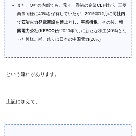
また、O社の内部でも、元々、香港の企業
CLP社
が、三菱
商事同様に40%を保有していたが、
2019年12月に同社内
で石炭火力発電新設を禁止とし、事業撤退
。その後、
韓
国電力公社(KEPCO)
が2020年9月に新たな株主(40%)とな
った模様。尚、残りは日本の
中国電力
(20%)
という流れがあります。
上記に加えて、