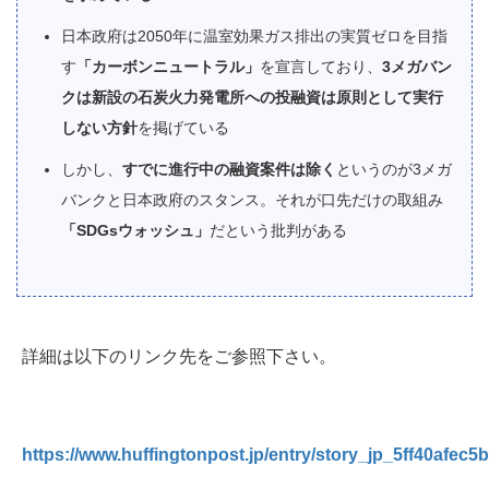
日本政府は2050年に温室効果ガス排出の実質ゼロを目指
す
「カーボンニュートラル」
を宣言しており、
3メガバン
クは新設の石炭火力発電所への投融資は原則として実行
しない方針
を掲げている
しかし、
すでに進行中の融資案件は除く
というのが3メガ
バンクと日本政府のスタンス。それが口先だけの取組み
「SDGsウォッシュ」
だという批判がある
詳細は以下のリンク先をご参照下さい。
https://www.huffingtonpost.jp/entry/story_jp_5ff40afec