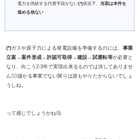
電力を供給する代替手段がない
(*)
状況下、
当面は本件を
進める他ない
(*)
ガスや原子力による発電設備を準備するのには、
事業
立案→案件形成→許認可取得→建設→試運転等
が必要と
なり、向こう2-3年で実現出来るものでは決してありませ
ん🙅‍♂️儲かる事業でない限りは誰もやりたがらないでしょ
うしね。
って感じでしょうかね🤔