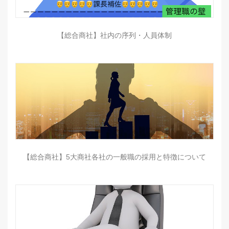
【総合商社】社内の序列・人員体制
【総合商社】5大商社各社の一般職の採用と特徴について