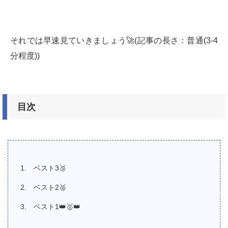
それでは早速見ていきましょう🚀(記事の長さ：普通(3-4
分程度))
目次
ベスト3🥉
ベスト2🥈
ベスト1👑🥇👑