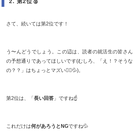
2.
第2位🥈
さて、続いては第2位です！
う〜んどうでしょう。この辺は、読者の就活生の皆さん
の予想通りであってほしいです(むしろ、「え！？そうな
の？？」はちょっとマズい🙅‍♂️💦)。
第2位は、「
長い回答
」ですね☝️
これだけは
何があろうと
NG
ですね💦