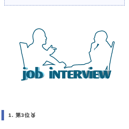
1. 第3位
🥉