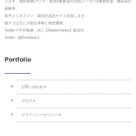
ります。海外勤務(アジア・欧州)/事業会社出向(メーカー)/事業投資・物流等の
経験有。
若手ビジネスマン・就活生必読サイト目指します。
財テクは主に小型日本株と仮想通貨。
Twitterで平日毎朝・夕に【Market News】配信中。
Twitter : @Dochikun1
Portfolio
お問い合わせ
ブログ
プライバシーポリシー