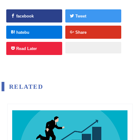
facebook
Tweet
hatebu
Share
Read Later
RELATED