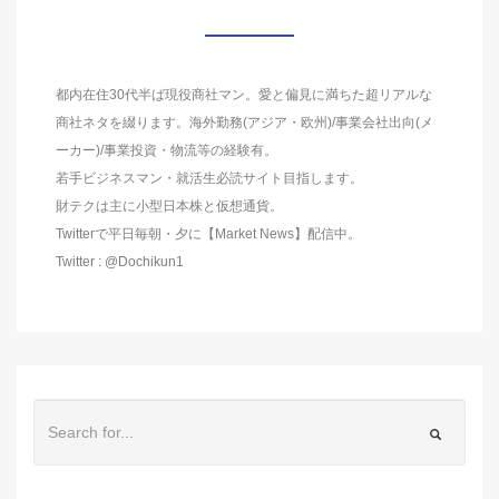
都内在住30代半ば現役商社マン。愛と偏見に満ちた超リアルな
商社ネタを綴ります。海外勤務(アジア・欧州)/事業会社出向(メ
ーカー)/事業投資・物流等の経験有。
若手ビジネスマン・就活生必読サイト目指します。
財テクは主に小型日本株と仮想通貨。
Twitterで平日毎朝・夕に【Market News】配信中。
Twitter : @Dochikun1