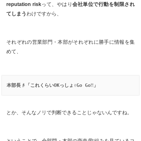
reputation risk
って、やはり
会社単位で行動を制限され
てしまう
わけですから、
それぞれの営業部門・本部がそれぞれに勝手に情報を集
めて、
本部長
👴
「これくらい
OK
っしょ
✌️
Go Go
‼️
」
とか、そんなノリで判断できることじゃないんですね。
ということで、全部門・本部の商売/取組みを見ているコ