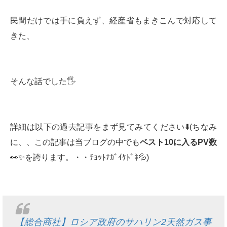
民間だけでは手に負えず、経産省もまきこんで対応して
きた、
そんな話でした🖐
詳細は以下の過去記事をまず見てみてください⬇️(ちなみ
に、、この記事は当ブログの中でも
ベスト
10
に入る
PV
数
👀✨を誇ります。・・ﾁｮｯﾄﾅｶﾞｲｹﾄﾞﾈ💦)
【総合商社】ロシア政府のサハリン2天然ガス事