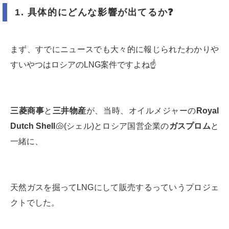
1.
具体的にどんな影響が出てるか
❓
まず、すでにニュースでも大々的に報じられたわかりや
すいやつはロシアのLNG案件ですよね☝️
三菱商事
と
三井物産
が、当時、オイルメジャーの
Royal
Dutch Shell
🐚(シェル)とロシア国営企業の
ガスプロム
と
一緒に、
天然ガスを掘ってLNGにして販売するっていうプロジェ
クトでした。