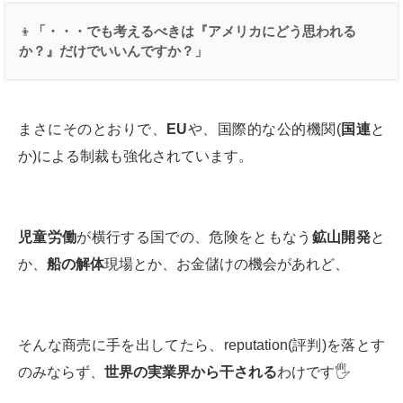
👦
「・・・でも考えるべきは『アメリカにどう思われる
か？』だけでいいんですか？」
まさにそのとおりで、
EU
や、国際的な公的機関(
国連
と
か)による制裁も強化されています。
児童労働
が横行する国での、危険をともなう
鉱山開発
と
か、
船の解体
現場とか、お金儲けの機会があれど、
そんな商売に手を出してたら、reputation(評判)を落とす
のみならず、
世界の実業界から干される
わけです🖐