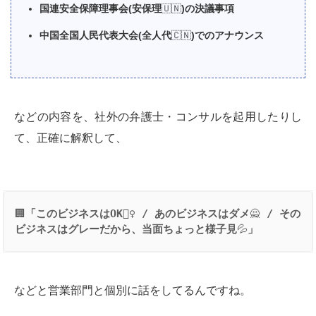
国連安全保障理事会(安保理
🇺🇳
)の決議事項
中国全国人民代表大会(全人代
🇨🇳
)でのアナウンス
などの内容を、社外の弁護士・コンサルを起用したりし
て、正確に解釈して、
🏢
「このビジネスは
OK
🙆‍♀️
 / 
あのビジネスはダメ
🙅
 / 
その
ビジネスはグレーだから、当面ちょっと様子見
💦
」
などと営業部門と個別に話をしてるんですね。