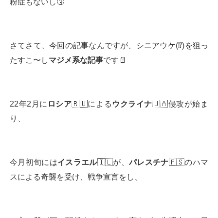
粉症もないし🤧
さてさて、今回の記事なんですが、シニアウケ(⁉️)を狙っ
たすこ〜し
マジメ系な記事
です📄
22年2月に
ロシア
🇷🇺による
ウクライナ
🇺🇦侵攻が始ま
り、
今月初旬には
イスラエル
🇮🇱が、
パレスチナ
🇵🇸のハマ
スによる奇襲を受け、戦争宣言をし、