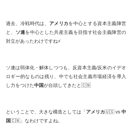
過去、冷戦時代は、
アメリカ
を中心とする資本主義陣営
と、
ソ連
を中心とした共産主義を目指す社会主義陣営の
対立があったわけですね⚡️
ソ連は弱体化・解体しつつも、反資本主義/反米のイデオ
ロギー的なものは残り、中でも社会主義市場経済を導入
し力をつけた
中国
が台頭してきたと🇨🇳
ということで、大きな構造としては「
アメリカ
🇺🇸 vs
中
国
🇨🇳」なわけですよね。