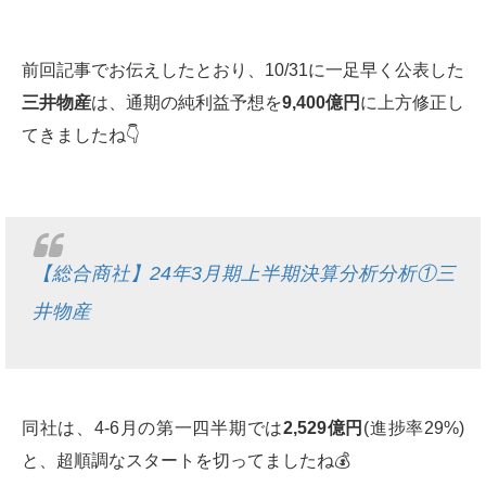
前回記事でお伝えしたとおり、10/31に一足早く公表した
三井物産
は、通期の純利益予想を
9,400
億円
に上方修正し
てきましたね👇
【総合商社】24年3月期上半期決算分析分析①三
井物産
同社は、4-6月の第一四半期では
2,529
億円
(進捗率29%)
と、超順調なスタートを切ってましたね💰