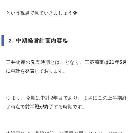
という視点で見ていきましょう👁
2.
中期経営計画内容
📃
三井物産の発表時期とはことなり、三菱商事は
21
年
5
月
に中計を発表
しております。
つまり、今期は中計2年目であり、まさにこの上半期終
了時点で
前半戦が終了
する時期です。