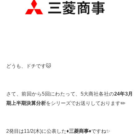
どうも、ドチです🐱
さて、前回から5回にわたって、5大商社各社の
24
年
3
月
期上半期決算分析
をシリーズでお送りしております✏️
2発目は11/2(木)に公表した♦️
三菱商事
♦️ですね✨