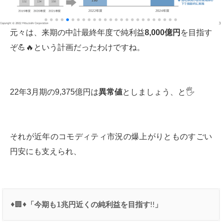
元々は、来期の中計最終年度で純利益
8,000
億円
を目指す
ぞ💪🔥という計画だったわけですね。
22年3月期の9,375億円は
異常値
としましょう、と🖐
それが近年のコモディティ市況の爆上がりとものすごい
円安にも支えられ、
♦️🏢♦️
「今期も
1
兆円近くの純利益を目指す
‼️
」