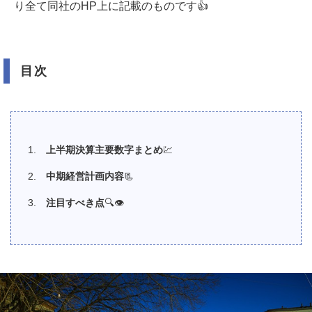
り全て同社のHP上に記載のものです👍
目次
上半期決算主要数字まとめ
💹
中期経営計画内容
📃
注目すべき点
🔍👁