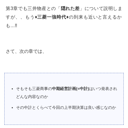
第3章でも三井物産との「
隠れた差
」について説明しま
すが、、もう♦️
三菱一強時代
♦️の到来も近いと言えるか
も…‼️
さて、次の章では、
そもそも三菱商事の
中期経営計画(=中計)
はいつ発表され
どんな内容なのか
その中計とくらべて今回の上半期決算は良い感じなのか