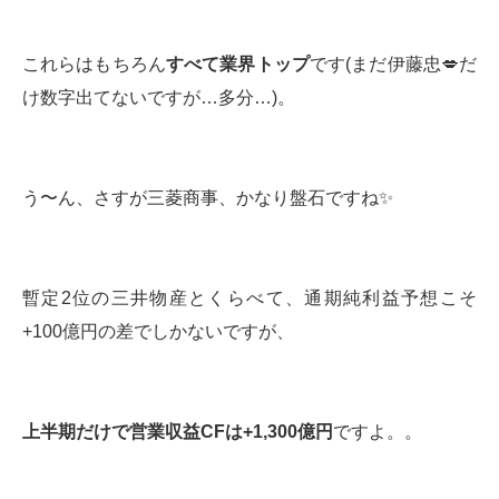
これらはもちろん
すべて業界トップ
です(まだ伊藤忠💋だ
け数字出てないですが…多分…)。
う〜ん、さすが三菱商事、かなり盤石ですね✨
暫定2位の三井物産とくらべて、通期純利益予想こそ
+100億円の差でしかないですが、
上半期だけで営業収益
CF
は
+1,300
億円
ですよ。。