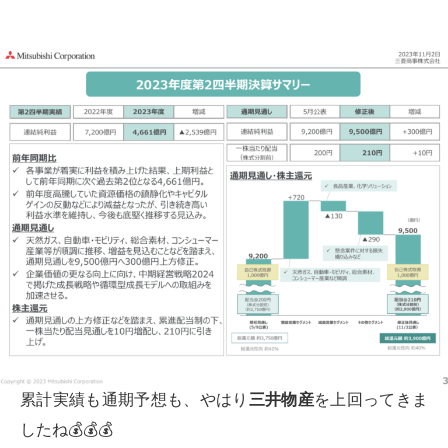
累計実績も通期予想も、やはり
三井物産
を上回ってきま
したね💰💰💰