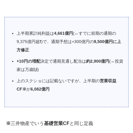
上半期累計純利益は
4,661億円
(←すでに前期の通期の
9,375億円超❗️)で、通期予想は+300億円の
9,500億円に上
方修正
+10円の増配
決定で通期見通し配当は
約2,900億円
(←投資
家は万歳🙌)
上のスクショには記載ないですが、上半期の
営業収益
CF※
が
6,082億円
※
三井物産でいう
基礎営業CF
と同じ定義