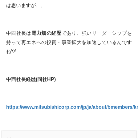
は思いますが、、
中西社長は
電力畑の経歴
であり、強いリーダーシップを
持って再エネへの投資・事業拡大を加速しているんです
ね💡
中西社長経歴
(
同社
HP)
https://www.mitsubishicorp.com/jp/ja/about/bmembers/k