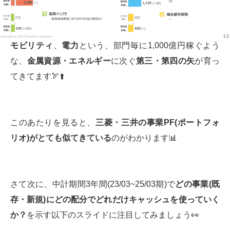
モビリティ
、
電力
という、部門毎に1,000億円稼ぐよう
な、
金属資源・エネルギー
に次ぐ
第三・第四の矢
が育っ
てきてます🏹⬆️
このあたりを見ると、
三菱・三井の事業
PF(
ポートフォ
リオ
)
がとても似てきている
のがわかります📊
さて次に、中計期間3年間(23/03~25/03期)で
どの事業
(
既
存・新規
)
にどの配分でどれだけキャッシュを使っていく
か？
を示す以下のスライドに注目してみましょう👀