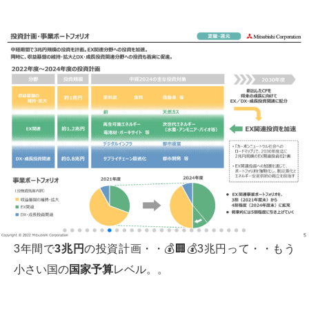
3年間で
3兆円
の投資計画・・💰🏢💰3兆円って・・もう
小さい国の
国家予算
レベル。。