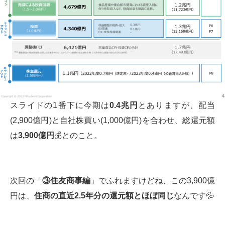
スライドの1番下に今期は
0.4兆円
とありますが、配当
(2,900億円)と自社株買い(1,000億円)を合わせ、総還元額
は
3,900億円
💰とのこと。
次回の「
③住友商事編
」でふれますけどね、この3,900億
円は、
住商の直近2.5年分の還元額とほぼ同じ
なんです💦