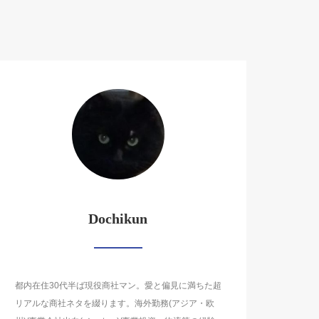
Dochikun
都内在住30代半ば現役商社マン。愛と偏見に満ちた超
リアルな商社ネタを綴ります。海外勤務(アジア・欧