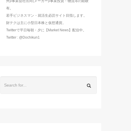
州)/事業会社出向(メーカー)/事業投資・物流等の経験
有。
若手ビジネスマン・就活生必読サイト目指します。
財テクは主に小型日本株と仮想通貨。
Twitterで平日毎朝・夕に【Market News】配信中。
Twitter : @Dochikun1