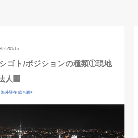
2025/01/15
シゴト/ポジションの種類①現地
法人🏢
海外駐在
総合商社