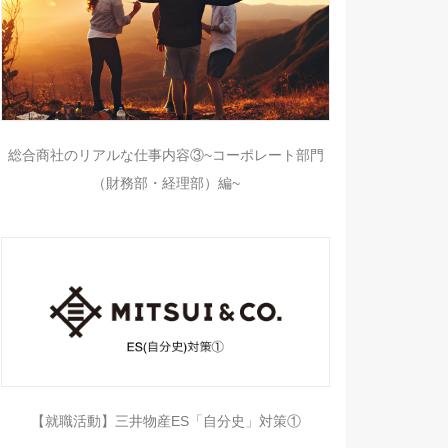
総合商社のリアルな仕事内容③~コーポレート部門
（財務部・経理部）編~
【就職活動】三井物産ES「自分史」対策①