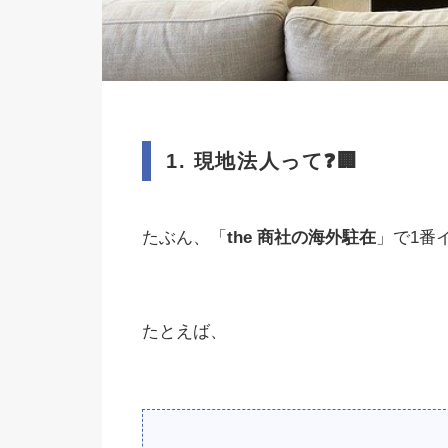
1.
現地法人って
❓🏢
たぶん、「
the
商社の海外駐在
」で1番
たとえば、