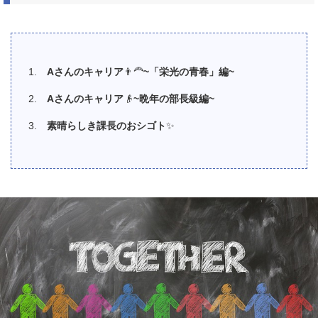
A
さんのキャリア
👨‍🦰
~
「栄光の青春」編
~
A
さんのキャリア
👴
~
晩年の部長級編
~
素晴らしき課長のおシゴト
✨