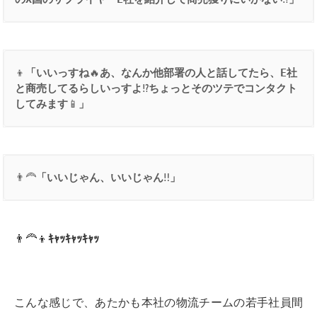
👦
「いいっすね
🔥
あ、なんか他部署の人と話してたら、
E
社
と商売してるらしいっすよ
⁉️
ちょっとそのツテでコンタクト
してみます
📱
」
👨‍🦰
「いいじゃん、いいじゃん
‼️
」
👨‍🦰👦
ｷｬｯｷｬｯｷｬｯ
こんな感じで、あたかも本社の物流チームの若手社員間