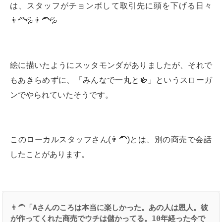
は、スタッフがチョンボして取引先に頭を下げる日々
👨‍🦰💦👨‍🦱💦
絵に描いたようにスッタモンダがありましたが、それで
もあきらめずに、「みんなで一丸と🍻」というスローガ
ンでやられていたそうです。
このローカルスタッフさん(👨‍🦱)とは、別の商売で会話
したことがあります。
👨‍🦱
「
A
さんのころは本当に楽しかった。あの人は恩人。彼
が作ってくれた商売でウチは儲かってる。
10
年経った今で