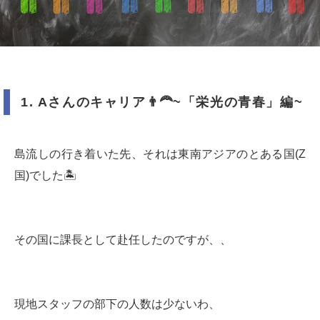
1. A
さんのキャリア
👨‍🦰
~
「栄光の青春」編
~
島流しの行き着いた先、それは東南アジアのとある国(Z
国)でした🏝️
その国に課長として赴任したのですが、、
現地スタッフの部下の人数は少ないわ、