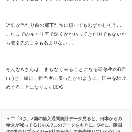
遅刻が当たり前の部下たちに頼ってもむずかしそう…、
これまでのキャリアで深くかかわってきた国でもないか
ら取引先のコネもあまりない…。
そんなAさんは、まもなく来ることになる研修生のB君
(👦)と一緒に、担当者に戻ったかのように、国中を駆け
めぐることになります🏃‍♂️💨
👨‍🦰
「
B
さ、
Z
国の輸入通関統計データ見ると、日本からの
輸入が減ってるじゃん
❓
このデータをもとに、
D
社に、隣国
の
X
国のサプライヤー
E
社を紹介して商売獲りにいかない
⁉️
」