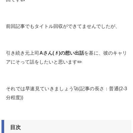
前回記事でもタイトル回収ができてませんでしたが、
引き続き元上司
A
さん
(
👴
)
の想い出話
を基に、彼のキャリ
アにそって話をしたいと思います✏️
それでは早速見ていきましょう🚀(記事の長さ：普通(2-3
分程度))
目次