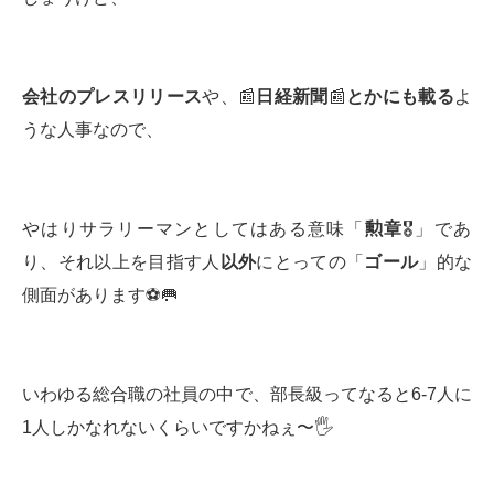
会社のプレスリリース
や、📰
日経新聞
📰
とかにも載る
よ
うな人事なので、
やはりサラリーマンとしてはある意味「
勲章
🎖️」であ
り、それ以上を目指す人
以外
にとっての「
ゴール
」的な
側面があります⚽️🥅
いわゆる総合職の社員の中で、部長級ってなると6-7人に
1人しかなれないくらいですかねぇ〜🖐️