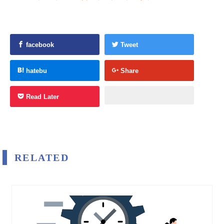
facebook
Tweet
hatebu
Share
Read Later
RELATED