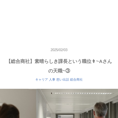
2025/02/03
【総合商社】素晴らしき課長という職位👨~Aさん
の天職~③
キャリア
人事
想い出話
総合商社