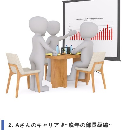
2. A
さんのキャリア
👴
~
晩年の部長級編
~