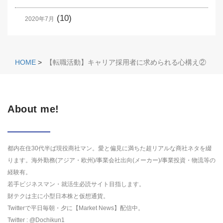
(10)
2020年7月
HOME
>
【転職活動】キャリア採用者に求められる心構え②
About me!
都内在住30代半ば現役商社マン。愛と偏見に満ちた超リアルな商社ネタを綴
ります。海外勤務(アジア・欧州)/事業会社出向(メーカー)/事業投資・物流等の
経験有。
若手ビジネスマン・就活生必読サイト目指します。
財テクは主に小型日本株と仮想通貨。
Twitterで平日毎朝・夕に【Market News】配信中。
Twitter : @Dochikun1