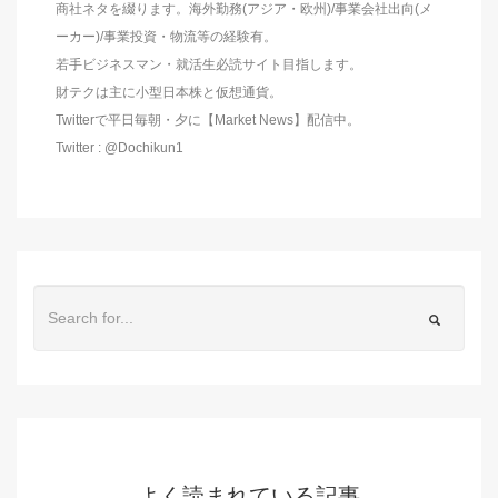
商社ネタを綴ります。海外勤務(アジア・欧州)/事業会社出向(メ
ーカー)/事業投資・物流等の経験有。
若手ビジネスマン・就活生必読サイト目指します。
財テクは主に小型日本株と仮想通貨。
Twitterで平日毎朝・夕に【Market News】配信中。
Twitter : @Dochikun1
よく読まれている記事