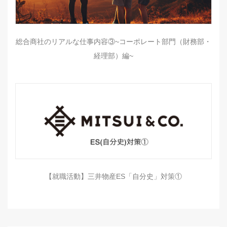
総合商社のリアルな仕事内容③~コーポレート部門（財務部・
経理部）編~
【就職活動】三井物産ES「自分史」対策①