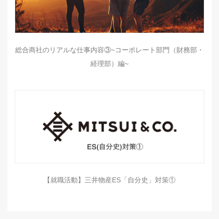
総合商社のリアルな仕事内容③~コーポレート部門（財務部・
経理部）編~
【就職活動】三井物産ES「自分史」対策①