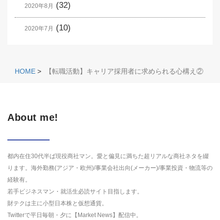
(32)
2020年8月
(10)
2020年7月
HOME
>
【転職活動】キャリア採用者に求められる心構え②
About me!
都内在住30代半ば現役商社マン。愛と偏見に満ちた超リアルな商社ネタを綴
ります。海外勤務(アジア・欧州)/事業会社出向(メーカー)/事業投資・物流等の
経験有。
若手ビジネスマン・就活生必読サイト目指します。
財テクは主に小型日本株と仮想通貨。
Twitterで平日毎朝・夕に【Market News】配信中。