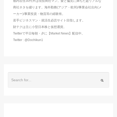
都内在住30代半ば現役商社マン。愛と偏見に満ちた超リアルな
商社ネタを綴ります。海外勤務(アジア・欧州)/事業会社出向(メ
ーカー)/事業投資・物流等の経験有。
若手ビジネスマン・就活生必読サイト目指します。
財テクは主に小型日本株と仮想通貨。
Twitterで平日毎朝・夕に【Market News】配信中。
Twitter : @Dochikun1