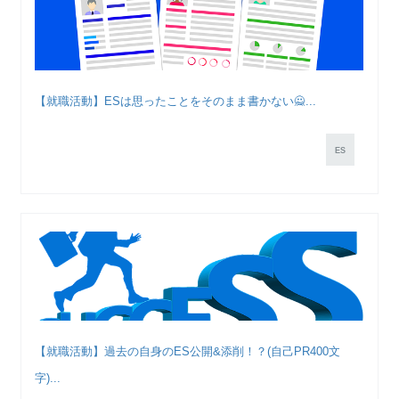
【就職活動】ESは思ったことをそのまま書かない🙅...
ES
【就職活動】過去の自身のES公開&添削！？(自己PR400文
字)...