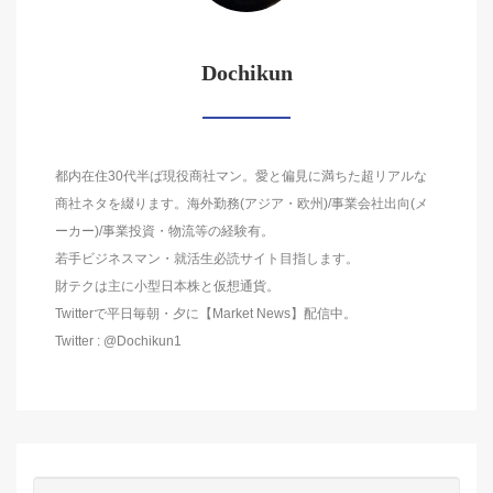
Dochikun
都内在住30代半ば現役商社マン。愛と偏見に満ちた超リアルな
商社ネタを綴ります。海外勤務(アジア・欧州)/事業会社出向(メ
ーカー)/事業投資・物流等の経験有。
若手ビジネスマン・就活生必読サイト目指します。
財テクは主に小型日本株と仮想通貨。
Twitterで平日毎朝・夕に【Market News】配信中。
Twitter : @Dochikun1