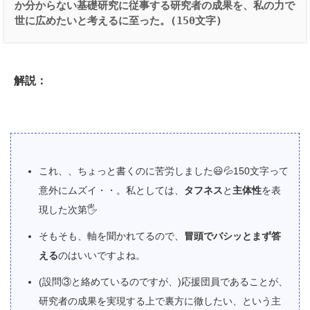
か分からない基礎研究に従事する研究者の成果を、私の力で
世に広めたいと考えるに至った。(150文字)
解説：
これ、、ちょっと書くのに苦労しました😃💦150文字って
意外にムズイ・・。私としては、
タフネス
と
主体性
を表
現した次第🖐
そもそも、軸を聞かれてるので、
冒頭でバシッとまず答
える
のはいいですよね。
(設問③と絡めているのですが、)応援団員であることが、
研究者の成果を実現する上で裏方に徹したい、という主