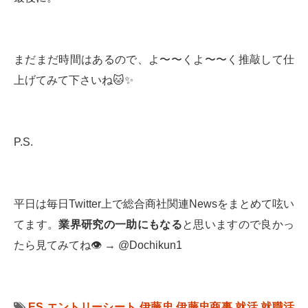
まだまだ時間はあるので、よ〜〜くよ〜〜く推敲して仕
上げてみて下さいね🐱✨
P.S.
平日は毎日Twitter上で総合商社関連Newsをまとめて呟い
てます。
業界研究の一助にもなる
と思いますので良かっ
たら見てみてね👁 → @Dochikun1
ES
エントリーシート
伊藤忠
伊藤忠商事
就活
就職活