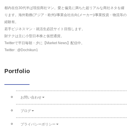
都内在住30代半ば現役商社マン。愛と偏見に満ちた超リアルな商社ネタを綴
ります。海外勤務(アジア・欧州)/事業会社出向(メーカー)/事業投資・物流等の
経験有。
若手ビジネスマン・就活生必読サイト目指します。
財テクは主に小型日本株と仮想通貨。
Twitterで平日毎朝・夕に【Market News】配信中。
Twitter : @Dochikun1
Portfolio
お問い合わせ
ブログ
プライバシーポリシー