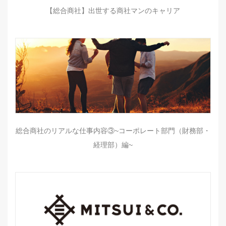
【総合商社】出世する商社マンのキャリア
総合商社のリアルな仕事内容③~コーポレート部門（財務部・
経理部）編~