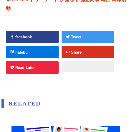
動
facebook
Tweet
hatebu
Share
Read Later
RELATED